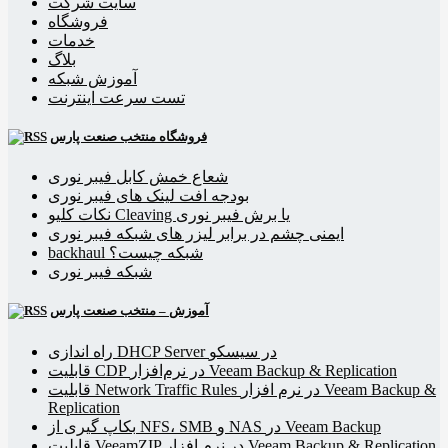
سایت شرکت
فروشگاه
خدمات
بلاگ
آموزش شبکه
تست سرعت اینترنت
فروشگاه منتخب صنعت پارس
شعاع خمش کابل فیبر نوری
بودجه افت لینک های فیبر نوری
نکات کلیو Cleaving یا برش فیبر نوری
ایمنی چشم در برابر لیزر های شبکه فیبر نوری
backhaul شبکه چیست؟
شبکه فیبر نوری
آموزش – منتخب صنعت پارس
راه اندازی DHCP Server در سیسکو
قابلیت CDP در نرم‌افزار Veeam Backup & Replication
قابلیت Network Traffic Rules در نرم افزار Veeam Backup &
Replication
بکاپ گیری از NFS، SMB و NAS در Veeam Backup
قابلیت VeeamZIP در نرم افزار Veeam Backup & Replication