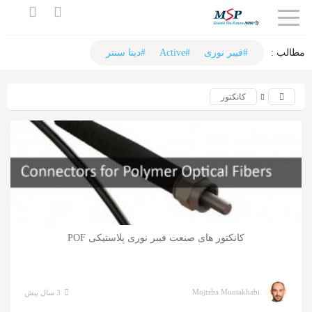
اشتراک
گذاری
مطالب :‌
#فیبر نوری
#Active
#دیتا سنتر
با
کانکتور
استفاده
از
روش‌های
زیر
می‌توانید
این
صفحه
کانکتور های صنعت فیبر نوری پلاستیکی POF
را
با
دوستان
Mojtaba Montakhabi
3 سال پیش
خود