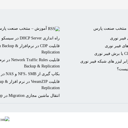
 منتخب صنعت پارس
آموزش – منتخب صنعت پار
فیبر نوری
راه اندازی DHCP Server در سیسکو
ای فیبر نوری
قابلیت CDP در نرم‌افزار p
Replication
بر لیزر های شبکه فیبر نوری
Backup & Replication
بکاپ گیری از NFS، SMB و NAS در Veeam Backup
قابلیت eamZIP
Replication
انتقال ماشین مجازی Migration در Veeam Backup