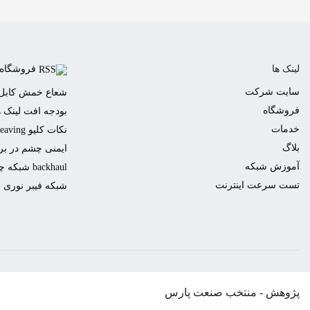
لینک ها
فروشگاه
سایت شرکت
شعاع خمش کابل 
فروشگاه
بودجه افت لینک ه
خدمات
نکات کلیو Cleaving یا برش فیبر نوری
بلاگ
ایمنی چشم در برا
آموزش شبکه
backhaul شبکه چیست؟
تست سرعت اینترنت
شبکه فیبر نوری
پژوهش - منتخب صنعت پارس