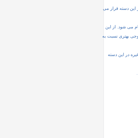
 این دسته قرار می
ان به عنوان دیجیتالی سازی نام گذاری نمود که توسط Pulse Code Modulation PCM انجام می شود. از این
روجی بهتری نسبت به
یون مانند تغییر کلید دامنه‌ای ASK، کلید‌گذاری تغییر فرکانس FSK، تغییر فاز کلیدی PSK و غیره در این دسته