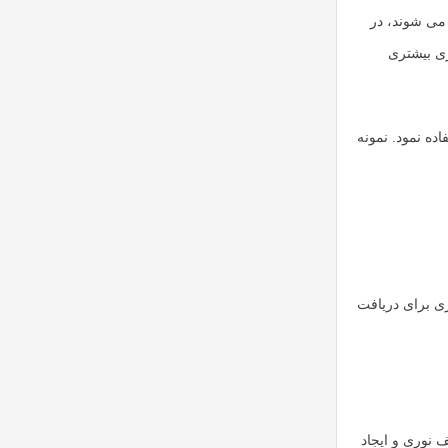
یش داده می شوند، در
ک ولتاژ منفی نشان داده می شوند ، بدون شرایط خنثی یا استراحت دیگر. پالس های موجود در NRZ انرژی بیشتری
ده نمود. نمونه
 ارسال و دیگری برای دریافت
 نوری و ایجاد