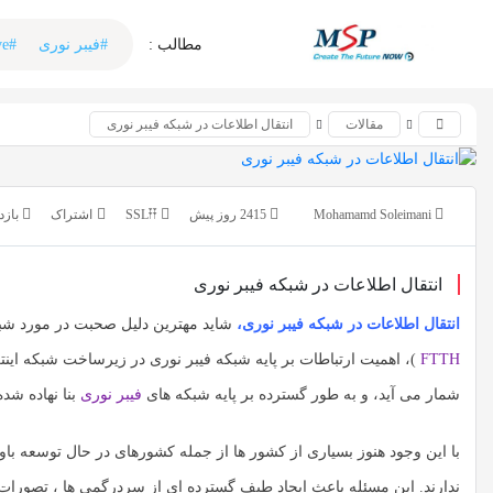
اشتراک گذاری
اشتراک گذاری
مطالب :‌ ‌‌
#فیبر نوری
#Active
با استفاده از روش‌های زیر می‌توانید این صفحه را با دوستان
با استفاده از روش‌های زیر می‌توانید این صفحه را با دوستان خود
به اشتراک بگذارید.
خود به اشتراک بگذارید.
مقالات
انتقال اطلاعات در شبکه فیبر نوری
کپی لینک
کپی لینک
Mohamamd Soleimani
2415 روز پیش
SSL𐏒𐏒
بازدید 
انتقال اطلاعات در شبکه فیبر نوری
انتقال اطلاعات در شبکه فیبر نوری،
شاید مهترین دلیل صحبت در مورد شبکه
FTTH
)، اهمیت ارتباطات بر پایه شبکه فیبر نوری در زیرساخت شبکه اینت
شمار می آید، و به طور گسترده بر پایه شبکه های
فیبر نوری
بنا نهاده شد
با این وجود هنوز بسیاری از کشور ها از جمله کشورهای در حال توسعه باو
ندارند. این مسئله باعث ایجاد طیف گسترده ای از سردرگمی ها ، تصورات