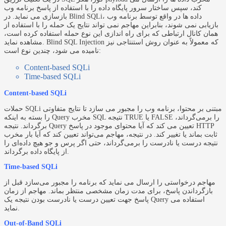
کند، سپس ساختار سرور پایگاه داده را با استفاده از پاسخ برنامه وب
بازسازی می نماید. در Blind SQLi، داده ها در واقع توسط برنامه وب
بازیابی نمی شوند، بنابراین مهاجم نمی تواند نتایج یک حمله را با استفاده از
همان کانال ارتباطی که برای راه اندازی این نوع حمله استفاده کرده است،
مشاهده نماید. Blind SQL Injection که معمولاً به عنوان روش استنتاجی نیز
نامیده می شود، چندین نوع است:
Content-based SQLi
Time-based SQLi
Content-based SQLi
حملات SQLi مبتنی بر محتوا، برنامه وب را مجبور می سازد تا نتایج متفاوتی
را بسته به اینکه Query مخرب SQL نتیجه TRUE یا FALSE را برمی‌گرداند،
برگرداند. نتیجه Query تعیین می کند که آیا محتوای موجود در پاسخ HTTP
ثابت بماند یا تغییر کند. در نتیجه، مهاجم می‌تواند تعیین کند که آیا بار مخرب
نتیجه درست یا نادرست را برمی‌گرداند، حتی اگر پرس و جو هیچ داده‌ای را
از پایگاه داده برگرداند.
Time-based SQLi
مهاجم درخواستی را ارسال می نماید که برنامه را مجبور می‌سازد قبل از
بازگرداندن پاسخ، برای مدت زمان مشخصی منتظر بماند. مهاجم از زمان
پاسخ جهت تعیین درست یا نادرست بودن نتیجه یک Query استفاده می
نماید.
Out-of-Band SQLi