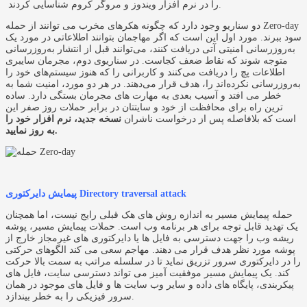
را در نرم افزار ویندوز و مروگر کروم شناسایی کردند.
دو سناریو وجود دارد که چگونه هکرهای مخرب می توانند از حمله Zero-day
سود ببرند. مورد اول این است که اگر مهاجمان بتوانند اطلاعاتی در مورد یک
به‌روزرسانی امنیتی آتی دریافت کنند، می‌توانند قبل از انتشار به‌روزرسانی
متوجه شوند که نقاط ضعف کجاست. در سناریوی دوم، مجرمان سایبری
اطلاعات پچ را دریافت می‌کنند و کاربرانی را که هنوز سیستم‌های خود را
به‌روزرسانی نکرده‌اند را، هدف قرار می‌دهند. در هر دو مورد، امنیت شما به
خطر می افتد و آسیب بعدی به مهارت های مجرمان بستگی دارد. ساده
ترین راه برای محافظت از خود و سایتتان در برابر حملات روز صفر این
است که بلافاصله پس از درخواست ناشران
نسخه جدید، نرم افزار خود را
به روز نمایید.
پیمایش دایرکتوری Directory traversal attack
حمله پیمایش مسیر به اندازه روش های هک قبلی رایج نیست، اما همچنان
یک تهدید قابل توجه برای هر برنامه وب است. حملات پیمایش مسیر، پوشه
ریشه وب را جهت دسترسی به فایل ها یا دایرکتوری های غیرمجاز خارج از
پوشه مورد نظر هدف قرار می دهند. مهاجم سعی می کند الگوهای حرکتی
را در دایرکتوری سرور تزریق نماید تا در سلسله مراتب به سمت بالا حرکت
کند. یک پیمایش مسیر موفقیت آمیز می تواند دسترسی سایت، فایل های
پیکربندی، پایگاه های داده و سایر وب سایت ها و فایل های موجود در همان
سرور فیزیکی را به خطر بیندازد.