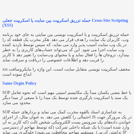
حمله تزریق اسکریپت بین سایت یا اسکریپت جعلی Cross-Site Scripting
(XSS)
حمله تزریق اسکریپت و یا اسکریپت نویسی بین سایتی به جای خود برنامه
وب، کاربران یک سایت را هدف قرار می دهد. هکر مخرب یک قطعه کد را
در یک وب سایت آسیب پذیر وارد می نماید، که سپس توسط بازدید کننده
وب سایت اجرا می شود. این کد می‌تواند حساب‌های کاربری را به خطر
بیندازد، تروجان ها را فعال نماید و یا محتوای وب‌سایت را تغییر دهد تا کاربر
را فریب دهد و اطلاعات خصوصی را دریافت و سرقت نماید.
xss مخفف اسکریپت نویسی متقابل سایت است، این واژه را مایکروسافت
ابداع نموده است.
Same Orgin Policy
SOP یا خط مشی یکسان مبدأ یک مکانیسم امنیتی مهم است که نحوه تعامل
یک سند یا اسکریپت بارگیری شده توسط یک مبدا را با منبعی از مبدا دیگر
محدود می سازد.
SOP به جداسازی اسناد بالقوه مخرب کمک می نماید و بردارهای حمله
احتمالی را کاهش می دهد. به عنوان مثال، از اجرای JS در یک مرورگر جهت
خواندن داده‌های یک سرویس پست الکترونیکی شخص ثالث (که کاربر به آن
وارد شده است) یا یک شبکه داخلی شرکت (که توسط مهاجم از دسترسی
مستقیم مهاجم محافظت می‌شود) جلوگیری می نماید. (نداشتن آدرس IP