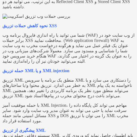
به این ترتیب، می توانید هر دو Reflected Client XSS و Stored Client XSS
داشته باشید.
نحوه کاهش حملات تزریق XSS
شما می توانید با راه اندازی فایروال برنامه وب (WAF) از وب سایت خود در
برابر حملات XSS محافظت نمایید. (Web application firewall) WAF به
عنوان یک فیلتر عمل می نماید و هرگونه درخواست مخرب به وب سایت
شما را شناسایی و مسدود می سازد. معمولاً شرکت‌های میزبانی وب در
هنگام خرید سرویس خود WAF را به عنوان یک گزینه در اختیار می گذارند،
البته می‌توانید خودتان نیز آن را راه‌اندازی نمایید.
حمله تزریق XML و یا XML injection
تزریق XML منطق یک برنامه یا سرویس XML را دستکاری می سازد و یا
به خطر می اندازد. تزریق محتوا و/یا ساختارهای XML ناخواسته به یک پیام
XML می‌تواند منطق مورد نظر یک برنامه کاربردی را تغییر دهد، همچنین
تزریق XML می‌تواند باعث درج محتوای مخرب در پیام‌ها/اسناد شود.
با حمله موفقیت آمیز XML Injection، مهاجم می تواند کل پایگاه داده را
سرقت نماید یا حتی می تواند به عنوان مدیر وب سایت وارد شود. سایر
مسائل امنیتی مانند حمله XSS و DOS را می توان با تزریق XML مخرب
مورد استفاده قرار داد.
پیشگیری از تزریق XML
سیستم دفاعی حمله تزریق XML باید اطمینان حاصل نماید که ورودی کاربر