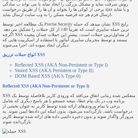
روش سرقت نماید و مشکل بزرگی را ایجاد نماید یا می تواند ب سادگی
برخی از کوکی ها را بخواند و آن ها را از طریق درخواست ajax و یا شاید
ارسال فرم هر چه فرضیه ممکن را به وب سایت ارسال نماید،
یک مطالعه اخیر توسط Precise Security نشان میدهد که حمله XSS رایج
ترین حمله سایبری است که تقریباً 40٪ از کل حملات را تشکیل می دهد.
اگرچه XSS از متداول‌ترین حملات است، بیشتر این حملات چندان پیچیده
نیستند و توسط مجرمان سایبری آماتور با استفاده از اسکریپت‌ هایی که
دیگران ایجاد نموده اند، اجرا می‌شوند.
انواع حملات تزریق XSS
Reflected XSS (AKA Non-Persistent or Type I)
Stored XSS (AKA Persistent or Type II)
DOM Based XSS (AKA Type-0)
Reflected XSS (AKA Non-Persistent or Type I)
XSS منعکس شده زمانی اتفاق می‌افتد که ورودی کاربر بلافاصله توسط یک
برنامه وب در یک پیام خطا، نتیجه جستجو یا هر پاسخ دیگری که شامل
برخی یا تمام ورودی‌های ارائه‌ شده توسط کاربر به عنوان بخشی از
درخواست باشد، بازگردانده می‌شود، بدون اینکه این داده‌ها ایمن شوند. به
مرورگر واگذار شوند و بدون ذخیره دائمی داده های ارائه شده توسط کاربر
بازگردانده شوند.