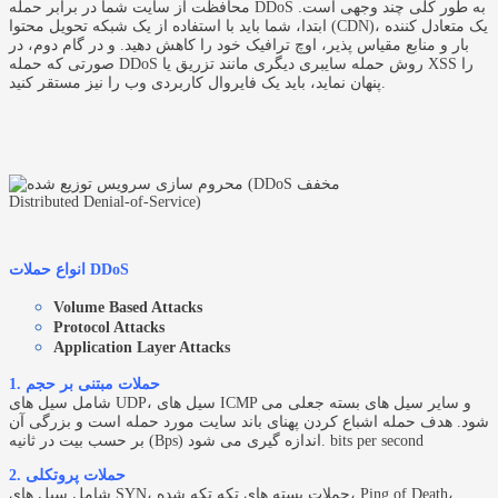
محافظت از سایت شما در برابر حمله DDoS به طور کلی چند وجهی است.
ابتدا، شما باید با استفاده از یک شبکه تحویل محتوا (CDN)، یک متعادل کننده
بار و منابع مقیاس پذیر، اوچ ترافیک خود را کاهش دهید. و در گام دوم، در
صورتی که حمله DDoS روش حمله سایبری دیگری مانند تزریق یا XSS را
پنهان نماید، باید یک فایروال کاربردی وب را نیز مستقر کنید.
انواع حملات DDoS
Volume Based Attacks
Protocol Attacks
Application Layer Attacks
1. حملات مبتنی بر حجم
شامل سیل های UDP، سیل های ICMP و سایر سیل های بسته جعلی می
شود. هدف حمله اشباع کردن پهنای باند سایت مورد حمله است و بزرگی آن
بر حسب بیت در ثانیه (Bps) اندازه گیری می شود. bits per second
2. حملات پروتکلی
شامل سیل های SYN، حملات بسته های تکه تکه شده، Ping of Death،