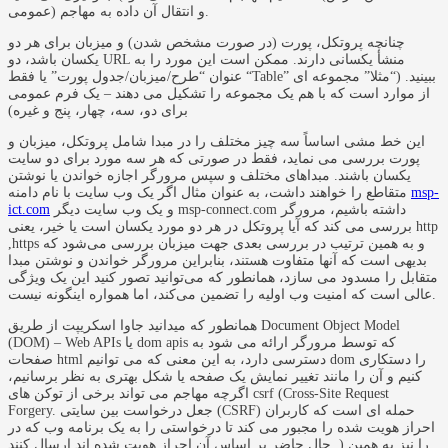
عمومی) و انتقال آن داده به مهاجم.
چنانچه پروتکل، پورت (در صورت مشخص شدن) و میزبان برای هر دو
یکسان باشد، دو URL منشأ یکسانی دارند. ممکن است این مورد را به
عنوان “طرح/میزبان/جدول پورت” یا فقط “Table” ببینید. (“مثلا” مجموعه ای
از موارد است که با هم یک مجموعه را تشکیل می دهند – یک فرم عمومی
برای دو، سه،‌ چهار، پنج و غیره)
این خط‌ مشی اساساً سه چیز مختلف را در مبدا شامل پروتکل، میزبان و
پورت بررسی می نماید، فقط در صورتی که هر سه مورد برای دو سایت
یکسان باشند. مبداهای مختلف و سپس مرورگر اجازه خواندن یا نوشتن
msp-
متقاطع را خواهند داشت، به عنوان مثال اگر یک وب سایت با نام دامنه
و یک وب سایت دیگر msp-connect.com داشته باشیم، مرورگر
ict.com
بررسی می کند که آیا پروتکل در هر دو مورد یکسان است یا خیر، یعنی http
,https و به همین ترتیب در بررسی بعدی جهت میزبان بررسی می‌شود که
بدیهی است که آنها متفاوت هستند، بنابراین مرورگر خواندن و نوشتن مبدا
متقابل را مسدود می سازد، همانطور که می‌توانید تصور کنید این یک ویژگی
عالی است که امنیت وب اولیه را تضمین می‌کند، اما همواره اینگونه نیست.
همانطور که میدانید جاوا اسکریپت از طریق Document Object Model
(DOM) – Web APIs یا dom apis که توسط مرورگر ارائه می شود به
صفحات html دسترسی دارد، به این معنی که می توانیم dom را دستکاری
کنیم و آن را مانند تغییر نمایش یک صفحه یا شکل بهتری به نظر برسانیم،
اگرچه مهاجم می تواند برخی از توکن های csrf (Cross-Site Request
Forgery. جعل درخواست بین سایتی (CSRF) حمله ای است که کاربران
احراز هویت شده را مجبور می کند تا درخواستی را به یک برنامه وب که در
حال حاضر بر اساس آن احراز هویت شده اند ارسال کنند. ) را نیز به همین