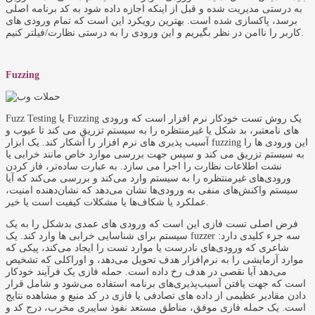
به درستی مدیریت شده و قبل از اینکه اجازه داده شود به کد برنامه اصلی
برسد، پاکسازی شده است. بهترین رویکرد این است که تمام ورودی های
کاربر را ناامن در نظر بگیریم و این ورودی را به درستی نظارت/فیلتر کنیم.
Fuzzing
Fuzz Testing یا Fuzzing یک روش تست خودکار نرم افزار است که ورودی
های نامعتبر، بد شکل یا غیرمنتظره را به سیستم تزریق می کند تا عیوب و
آسیب پذیری های نرم افزار را آشکار کند. یک ابزار fuzzing این ورودی ها را
به سیستم تزریق می کند و سپس جهت بررسی موارد خاص مانند خرابی یا
نشت اطلاعات نظارت را اجرا می سازد. به عبارت ساده‌تر، فاز کردن
ورودی‌های غیرمنتظره را به سیستم وارد می‌کند و بررسی می‌کند که آیا
سیستم واکنش‌های منفی به ورودی‌ها نشان می‌دهد که نشان‌دهنده امنیت،
عملکرد یا شکاف‌ها یا مشکلات کیفیت است یا خیر.
فرض اصلی تست فازی این است که ورودی های عمدی بدشکل را به یک
سیستم برای شناسایی خرابی ها وارد کند. یک fuzzer سه جزء کلیدی دارد:
شاعری که ورودی‌های نادرست یا موارد تست را ایجاد می‌کند، پیکی که
موارد آزمایشی را به نرم‌افزار هدف تحویل می‌دهد، و اوراکلی که تشخیص
می‌دهد آیا نقصی در هدف رخ داده است. حمله فازی یک فرآیند خودکار
است که جهت یافتن آسیب‌پذیری‌های برنامه استفاده می‌شود و شامل قرار
دادن مقادیر عظیمی از داده های تصادفی یا فازی در کد منبع و مشاهده نتایج
است. یک حمله فازی موفق، مناطق مستعد نفوذ سایبری مخرب، درج کد و