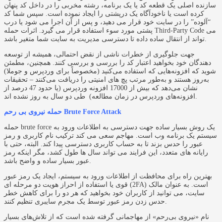
سازنده اصلی یک قطعه کد یا یک برنامه، رشته مخربی را در داخل کد پنهان
کرده است یا ناخودآگاه یک درپشتی را ایجاد نموده است. سپس شما کد
“آلوده” را در سایت خود قرار می دهید، و پس از آن اجرا می شود یا درب
پشتی مورد سوء استفاده قرار می گیرد. اثرات حمله Third-Party Code می
تواند از انتقال ساده داده تا دسترسی مدیریت به سایت شما متغیر باشد.
جهت جلوگیری از خطرات ناشی از نقض احتمالی، همیشه از توسعه
دهندگان خود بخواهید اعتبار کد را بررسی و بررسی کنند. همچنین، مطمئن
شوید که افزونه‌هایی که استفاده می‌کنید (مخصوصاً برای وردپرس و جوملا)
به‌روز هستند و به‌طور مرتب پچ های امنیتی را دریافت می‌کنند – تحقیقات
نشان می‌دهد که بیش از 17000 افزونه وردپرس (یا حدود 47 درصد از
افزونه‌های وردپرس در زمان مطالعه) طی دو سال به روز نشده اند.
حمله نیروی بی رحم Brute Force Attack
حمله brute force یک روش بسیار ساده جهت دسترسی به اطلاعات ورود به
سیستم یک برنامه وب است. مهاجم سعی می کند ترکیب نام کاربری و رمز
عبور را حدس بزند تا به حساب کاربری دسترسی پیدا کند. البته، حتی با
رایانه های متعدد، این فرایند می تواند سال ها طول کشد، مگر اینکه رمز
عبور بسیار ساده و واضح باشد.
بهترین راه برای محافظت از اطلاعات ورود به سیستم، ایجاد یک رمز عبور
قوی یا استفاده از احراز هویت دو مرحله ای (2FA) است. به عنوان مالک
سایت، می توانید از کاربران خود بخواهید که هر دو را برای کاهش خطر
حدس زدن رمز عبور توسط یک مجرم سایبری تنظیم کنند.
نام «نیروی بی‌رحم» از مهاجمانی گرفته شده است که از تلاش‌های بسیار