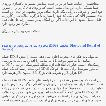
محافظت از سایت شما در برابر حمله پیمایش مسیر به پاکسازی ورودی
شما بستگی دارد. این بدان معنی است که ورودی های کاربر را از سرور
خود ایمن و غیرقابل بازیابی نگه دارید. ساده ترین پیشنهاد در اینجا این است
که پایگاه کد خود را بسازید تا هرگونه اطلاعات از کاربر به API های سیستم
فایل منتقل نشود. با این حال، اگر این امکان پذیر نیست، راه حل های فنی
دیگری نیز وجود دارد.
محروم سازی سرویس توزیع شده (DDoS مخفف Distributed Denial-of-
Service)
حمله DDoS به تنهایی به هکر های مخرب اجازه نمی دهد امنیت را نقض
نمایند اما به طور موقت یا دائم سایت را آفلاین می نماید. بررسی
ریسک‌های امنیت فناوری اطلاعات آزمایشگاه کسپرسکی در سال 2017 به
این نتیجه رسید که یک حمله DDoS به طور متوسط برای مشاغل کوچک
123 هزار دلار و شرکت‌های بزرگ 2.3 میلیون دلار هزینه دارد.
هدف حمله DDoS این است که وب سرور هدف را با درخواست‌های متعدد
تحت الشعاع قرار دهد و سایت را برای بازدیدکنندگان دیگر از دسترس خارج
نماید. یک بات نت معمولاً تعداد زیادی درخواست ایجاد می کند که بین رایانه
هایی که قبلاً آلوده شده اند توزیع می شود. همچنین، حملات DDoS اغلب
همراه با روش‌های دیگر استفاده می‌شود. هدف اول منحرف کردن حواس
سیستم های امنیتی در حین بهره برداری از یک آسیب پذیری گسترده است.