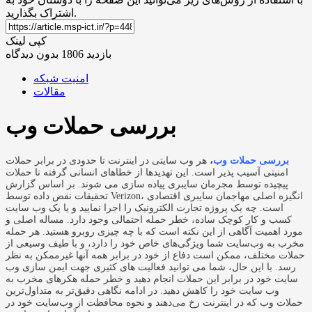
اشتراک بگذارید.
کپی لینک
بازدید 1806
بدون دیدگاه
امنیت شبکه
مقالات
بررسی حملات وب
بررسی حملات وب
،
هر وب سایتی در اینترنت تا حدودی در برابر حملات
امنیتی آسیب پذیر است. این تهدیدها از خطاهای انسانی گرفته تا حملات
پیچیده توسط مجرمان سایبری پیاده سازی می شوند. بر اساس گزارش
تحقیقات نقض داده توسط Verizon، انگیزه اصلی مهاجمان سایبری اقتصادی
است. چه یک پروژه تجارت الکترونیک را اجرا نمایید و یا یک وب سایت
کسب و کار کوچک ساده، خطر حمله احتمالی وجود دارد. مساله اصلی و
مورد اهمیت آگاهی از این نکته است که با چه چیزی روبرو هستید. هر حمله
مخرب به وب‌سایت شما ویژگی‌های خاص خود را دارد، و با طیف وسیعی از
حملات مختلف، ممکن است دفاع از خود در برابر همه آنها غیرممکن به نظر
رسد. با این حال، شما می توانید فعالیت های کثیری جهت ایمن سازی وب
سایت خود در برابر این حملات انجام دهید و خطر حمله هکرهای مخرب به
وب سایت خود را کاهش دهید. در ادامه نگاهی دقیق‌تر به متداول‌ترین
حملات وب که در اینترنت رخ می‌دهند و نحوه محافظت از وب‌سایت خود در