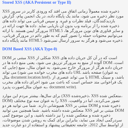
Stored XSS (AKA Persistent or Type II)
XSS ذخیره شده معمولاً زمانی اتفاق می افتد که ورودی کاربر در سرور
مورد نظر ذخیره می شود، مانند یک پایگاه داده، در یک انجمن پیام، گزارش
بازدیدکنندگان، فیلد نظرات و غیره. و سپس قربانی می تواند داده های
ذخیره شده را از برنامه وب بدون آن بازیابی نماید. داده ها جهت ارائه در
مرورگر ایمن هستند. با ارائه HTML5 و سایر فناوری‌ های نوین مرورگر ها،
می‌توانیم محتویات حمله را تصور کنیم که به طور دائم در مرورگر قربانی،
مانند پایگاه داده HTML5 ذخیره می‌شود و هرگز به سرور ارسال نمی‌شود.
DOM Based XSS (AKA Type-0)
DOM مبتنی بر XSS شکلی از XSS است که در آن کل جریان داده های
آلوده از منبع به مرورگر تزریق می شود، یعنی منبع داده ها در DOM است،
جریان داده هرگز از مرورگر خارج نمی‌شود. به عنوان مثال، منبع (جایی که
داده های مخرب خوانده می شود) می تواند URL صفحه باشد (به عنوان
مثال document.location.href)، یا می تواند عنصری از HTML باشد، و سینک
یک فراخوانی متد حساس است که باعث می شود اجرای داده های مخرب
صورت پذیرد(به عنوان مثال، document.write).
برای سال‌ها، بیشتر مردم این موارد (XSS ذخیره‌شده، XSS منعکس شده،
DOM) را به عنوان سه نوع مختلف XSS تصور می‌کردند، اما در واقعیت،
همپوشانی دارند. شما می توانید هر دو XSS مبتنی بر DOM ذخیره شده و
منعکس شده داشته باشید. شما همچنین می توانید XSS مبتنی بر غیر DOM
ذخیره شده و منعکس شده را نیز داشته باشید، و این موضوع کمی
سردرگمی ایجاد می نماید، بنابراین برای کمک به روشن شدن موضوعات،
از اواسط سال 2012، جامعه تحقیقاتی پیشنهاد و استفاده از دو عبارت جدید