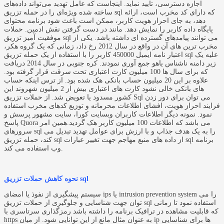
اجازه دسترسی، تایید نماید. اینجاست که عامل تهدید می‌تواند داده‌های
ساخته‌ شده ویژه‌ای را در حمله تزریق sql که دارای کد مخرب است، ارائه
دهد، به جای احراز هویت کاربر، ممکن است باعث شود برنامه محتوای
پایگاه داده کاربر را نمایش دهد. مانند در دست گرفتن نقش ادمین. حملات
موفقیت آمیز تزریق sql می توانند پیامدهای گسترده ای داشته باشد. یکی از
مخرب ترین های آن در واقع در سال 2012 رخ داد، زمانی که یک گروه هکر،
اعتبار نامه ایمیل 450000 کاربر را با استفاده از یک حمله تزریق sql علیه یک
زیر دامنه ناشناس یاهو جمع آوری نمودند. کره جنوبی در سال 2014 دریافت
که برای سال ها 100 میلیون کارت اعتباری تحت سرقت قرار گرفته بود.
علاوه بر این 20 میلیون حساب بانکی هک شده بود. از ترس اینکه حساب
های بانکی خالی نشود کارت های اعتباری بیش از 2 میلیون شهروند این
کشور مسدود یا تعویض شد. از حملات تزریق Sql می توان برای دور زدن
فرایند احراز هویت، افشای اطلاعات محرمانه و توزیع کدهای مخرب استفاده
نمود. نمونه دیگر اطلاعات کاربران وبسایت کورا، سایت مشهور پرسش و
پاسخ Quora می باشد که اطلاعات 100 میلیون کاربر هک گردید.همین امر
سرورهای sql را به یک هدف جذاب و با ارزش برای عوامل تهدید تبدیل می
کند، حمله تزریق sql از داده های منبع مهاجم جهت تغییر عبارات sql برنامه
وب استفاده می کند.
نحوه کاهش حملات تزریق sql
سیستم پیشگیری از نفوذ یا امضای ips یا intrusion prevention system را می
توان جهت شناسایی و جلوگیری از حملات تزریق sql استفاده نمود تا زمانی
که قابلیت مشاهده در ترافیک برنامه را داشته باشد رمزگذاری سرتاسری با
https به عنوان مثال مانع از این توانایی شود. از میان ip ها برای شناسایی