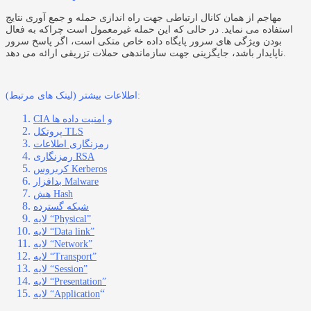
مهاجم از همان کانال ارتباطی جهت راه اندازی حمله و جمع آوری نتایج
استفاده می نماید. در حالی که این حمله غیرمعمول است چراکه به فعال
بودن ویژگی های سرور پایگاه داده خاص متکی است، اگر پاسخ سرور
ناپایدار باشد، جایگزینی جهت سازماندهی حملات تزریقی ارائه می دهد.
اطلاعات بیشتر (لینک های مرتبط):
CIA و امنیت داده ها
پروتکل TLS
رمزنگاری اطلاعات
رمزنگاری RSA
کربروس Kerberos
بدافزار Malware
هش Hash
شبکه گسترده
لایه “Physical”
لایه “Data link”
لایه “Network”
لایه “Transport”
لایه “Session”
لایه “Presentation”
“
لایه “Application