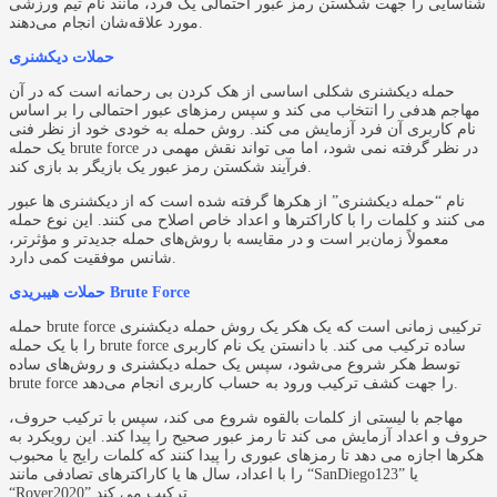
شناسایی را جهت شکستن رمز عبور احتمالی یک فرد، مانند نام تیم ورزشی
مورد علاقه‌شان انجام می‌دهند.
حملات دیکشنری
حمله دیکشنری شکلی اساسی از هک کردن بی رحمانه است که در آن
مهاجم هدفی را انتخاب می کند و سپس رمزهای عبور احتمالی را بر اساس
نام کاربری آن فرد آزمایش می کند. روش حمله به خودی خود از نظر فنی
یک حمله brute force در نظر گرفته نمی شود، اما می تواند نقش مهمی در
فرآیند شکستن رمز عبور یک بازیگر بد بازی کند.
نام “حمله دیکشنری” از هکرها گرفته شده است که از دیکشنری ها عبور
می کنند و کلمات را با کاراکترها و اعداد خاص اصلاح می کنند. این نوع حمله
معمولاً زمان‌بر است و در مقایسه با روش‌های حمله جدیدتر و مؤثرتر،
شانس موفقیت کمی دارد.
حملات هیبریدی Brute Force
حمله brute force ترکیبی زمانی است که یک هکر یک روش حمله دیکشنری
را با یک حمله brute force ساده ترکیب می کند. با دانستن یک نام کاربری
توسط هکر شروع می‌شود، سپس یک حمله دیکشنری و روش‌های ساده
brute force را جهت کشف ترکیب ورود به حساب کاربری انجام می‌دهد.
مهاجم با لیستی از کلمات بالقوه شروع می کند، سپس با ترکیب حروف،
حروف و اعداد آزمایش می کند تا رمز عبور صحیح را پیدا کند. این رویکرد به
هکرها اجازه می دهد تا رمزهای عبوری را پیدا کنند که کلمات رایج یا محبوب
را با اعداد، سال ها یا کاراکترهای تصادفی مانند “SanDiego123” یا
“Rover2020” ترکیب می کند.