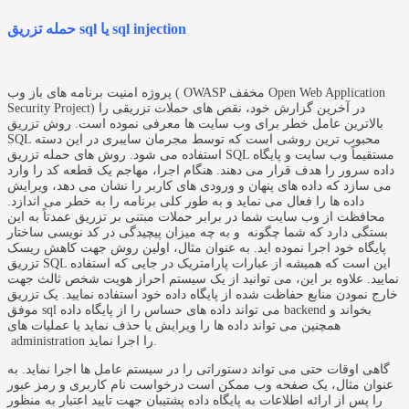
حمله تزریق sql یا sql injection
پروژه امنیت برنامه های باز وب ( OWASP مخفف Open Web Application
Security Project) در آخرین گزارش خود، نقص های حملات تزریقی را
بالاترین عامل خطر برای وب سایت ها معرفی نموده است. روش تزریق
SQL محبوب ترین روشی است که توسط مجرمان سایبری در این دسته
استفاده می شود. روش های حمله تزریق SQL مستقیماً وب سایت و پایگاه
داده سرور را هدف قرار می دهند. هنگام اجرا، مهاجم یک قطعه کد را وارد
می سازد که داده های پنهان و ورودی های کاربر را نشان می دهد، ویرایش
داده ها را فعال می نماید و به طور کلی برنامه را به خطر می اندازد.
محافظت از وب سایت شما در برابر حملات مبتنی بر تزریق عمدتاً به این
بستگی دارد که شما چگونه و به چه میزان پیچیدگی در کد نویسی ساختار
پایگاه خود اجرا نموده اید. به عنوان مثال، اولین روش جهت کاهش ریسک
تزریق SQL این است که همیشه از عبارات پارامتریک در جایی که استفاده
نمایید. علاوه بر این، می توانید از یک سیستم احراز هویت شخص ثالث جهت
خارج نمودن منابع حفاظت شده از پایگاه داده خود استفاده نمایید. یک تزریق
موفق sql می تواند داده های حساس را از پایگاه داده backend بخواند و
همچنین می تواند داده ها را ویرایش یا حذف نماید یا عملیات های
administration را اجرا نماید.
گاهی اوقات حتی می تواند دستوراتی را در سیستم عامل ها اجرا نماید. به
عنوان مثال، یک صفحه وب ممکن است درخواست نام کاربری و رمز عبور
را پس از ارائه اطلاعات به پایگاه داده پشتیبان جهت تایید اعتبار به منظور