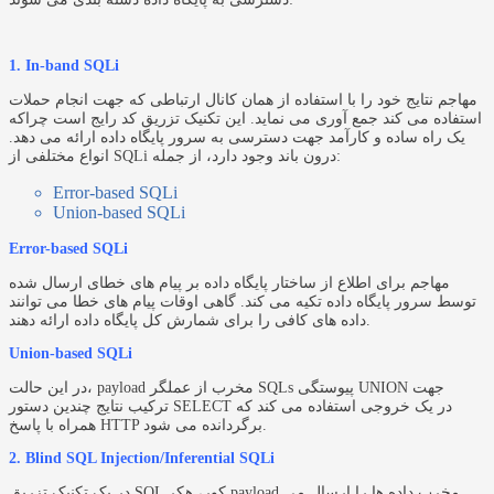
1. In-band SQLi
مهاجم نتایج خود را با استفاده از همان کانال ارتباطی که جهت انجام حملات
استفاده می کند جمع آوری می نماید. این تکنیک تزریق کد رایج است چراکه
یک راه ساده و کارآمد جهت دسترسی به سرور پایگاه داده ارائه می دهد.
انواع مختلفی از SQLi درون باند وجود دارد، از جمله:
Error-based SQLi
Union-based SQLi
Error-based SQLi
مهاجم برای اطلاع از ساختار پایگاه داده بر پیام های خطای ارسال شده
توسط سرور پایگاه داده تکیه می کند. گاهی اوقات پیام های خطا می توانند
داده های کافی را برای شمارش کل پایگاه داده ارائه دهند.
Union-based SQLi
در این حالت، payload مخرب از عملگر SQLs پیوستگی UNION جهت
ترکیب نتایج چندین دستور SELECT در یک خروجی استفاده می کند که
همراه با پاسخ HTTP برگردانده می شود.
2. Blind SQL Injection/Inferential SQLi
در یک تکنیک تزریق SQL کور، هکر payload مخرب داده ها را ارسال می