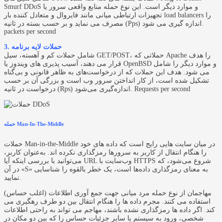
Smurf DDoS و موارد دیگر است. این نوع حمله منابع واقعی سرور یا
تجهیزات ارتباطی میانی مانند فایروال و متعادل کننده بار load balancers را
مصرف می نماید و بر حسب بسته در ثانیه (Pps) اندازه گیری می شود.
packets per second
3. حملات لایه برنامه
شامل حملات کم و آهسته، سیل GET/POST، حملاتی که Apache را هدف
قرار می دهند، آسیب پذیری های ویندوز یا OpenBSD و موارد دیگر را شامل
می شود. هدف این حملات که از درخواست‌های به ظاهر قانونی و بی‌گناه
تشکیل شده است، از کار انداختن سرور وب است و بزرگی آن بر حسب
درخواست در ثانیه (Rps) اندازه‌گیری می‌شود. Requests per second
حمله Man-In-The-Middle
حملات Man-in-the-Middle در میان سایت هایی رایج است که داده های خود
را هنگام انتقال از کاربر به سرورها رمزگذاری نکرده اند. به‌عنوان کاربر،
می‌توانید با بررسی اینکه آیا URL وب‌سایت با HTTPS شروع می‌شود، که
در آن «S» به معنای رمزگذاری داده‌ها است، یک خطر بالقوه را شناسایی
نمایید.
مهاجمان از نوع حمله مرد میانی جهت جمع آوری اطلاعات (اغلب حساس)
استفاده می کنند. مجرم داده ها را هنگام انتقال بین دو طرف رهگیری می
کند. اگر داده ها رمزگذاری نشده باشند، مهاجم می تواند به راحتی اطلاعات
شخصی، ورود به سیستم یا سایر جزئیات حساس را که بین دو مکان در