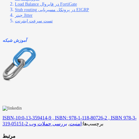
Load Balance در فایروال FortiGate
Stub routing در پروتکل مسیریابی EIGRP
جیتر Jitter
تست سرعت اینترنت
آموزش شبکه
ISBN-10:0-13-359414-9 , ISBN: 978-1-118-80726-2 , ISBN 978-3-
برچسب‌ها:
امنیت
,
بررسی حملات وب
319-05151-2
مرتبط