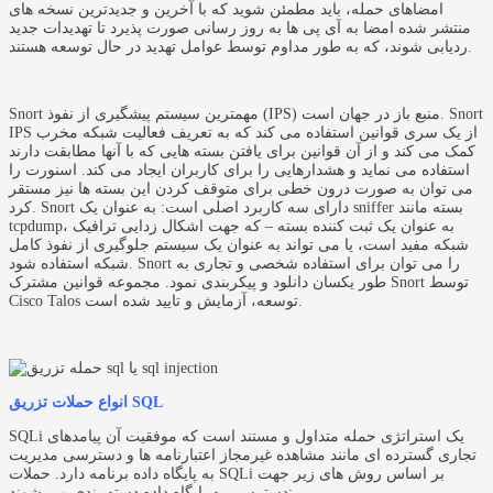
امضاهای حمله، باید مطمئن شوید که با آخرین و جدیدترین نسخه های
منتشر شده امضا به آی پی ها به روز رسانی صورت پذیرد تا تهدیدات جدید
ردیابی شوند، که به طور مداوم توسط عوامل تهدید در حال توسعه هستند.
Snort مهمترین سیستم پیشگیری از نفوذ (IPS) منبع باز در جهان است. Snort
IPS از یک سری قوانین استفاده می کند که به تعریف فعالیت شبکه مخرب
کمک می کند و از آن قوانین برای یافتن بسته هایی که با آنها مطابقت دارند
استفاده می نماید و هشدارهایی را برای کاربران ایجاد می کند. اسنورت را
می توان به صورت درون خطی برای متوقف کردن این بسته ها نیز مستقر
کرد. Snort دارای سه کاربرد اصلی است: به عنوان یک sniffer بسته مانند
tcpdump، به عنوان یک ثبت کننده بسته – که جهت اشکال زدایی ترافیک
شبکه مفید است، یا می تواند به عنوان یک سیستم جلوگیری از نفوذ کامل
شبکه استفاده شود. Snort را می توان برای استفاده شخصی و تجاری به
طور یکسان دانلود و پیکربندی نمود. مجموعه قوانین مشترک Snort توسط
Cisco Talos توسعه، آزمایش و تایید شده است.
انواع حملات تزریق SQL
SQLi یک استراتژی حمله متداول و مستند است که موفقیت آن پیامدهای
تجاری گسترده ای مانند مشاهده غیرمجاز اعتبارنامه ها و دسترسی مدیریت
به پایگاه داده برنامه دارد. حملات SQLi بر اساس روش های زیر جهت
دسترسی به پایگاه داده دسته بندی می شوند: