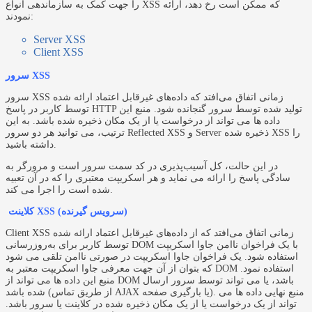
را جهت کمک به سازماندهی انواع XSS که ممکن است رخ دهد، ارائه
نمودند:
Server XSS
Client XSS
سرور XSS
سرور XSS زمانی اتفاق می‌افتد که داده‌های غیرقابل اعتماد ارائه‌ شده
توسط کاربر در پاسخ HTTP تولید شده توسط سرور گنجانده شود. منبع این
داده ها می تواند از درخواست یا از یک مکان ذخیره شده باشد. به این
ترتیب، می توانید هر دو سرور Reflected XSS و Server ذخیره شده XSS را
داشته باشید.
در این حالت، کل آسیب‌پذیری در کد سمت سرور است و مرورگر به
سادگی پاسخ را ارائه می نماید و هر اسکریپت معتبری را که در آن تعبیه
شده است را اجرا می کند.
کلاینت XSS (سرویس گیرنده)
Client XSS زمانی اتفاق می‌افتد که از داده‌های غیرقابل اعتماد ارائه‌ شده
توسط کاربر برای به‌روزرسانی DOM با یک فراخوان ناامن جاوا اسکریپت
استفاده شود. یک فراخوان جاوا اسکریپت در صورتی ناامن تلقی می شود
که بتوان از آن جهت معرفی جاوا اسکریپت معتبر به DOM استفاده نمود.
منبع این داده ها می تواند از DOM باشد، یا می تواند توسط سرور ارسال
شده باشد (از طریق تماس AJAX یا بارگیری صفحه). منبع نهایی داده ها می
تواند از یک درخواست یا از یک مکان ذخیره شده در کلاینت یا سرور باشد.