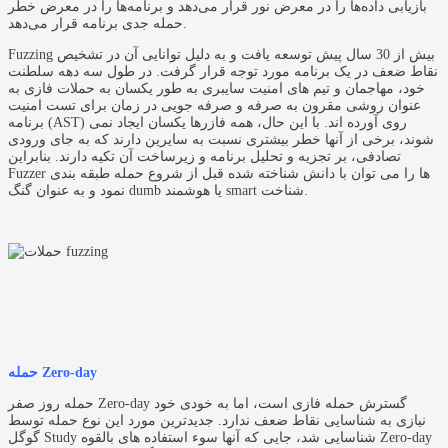
بازیابی داده‌ها را در معرض نور قرار می‌دهد و برنامه‌ها را در معرض خطر
حمله جدی برنامه قرار می‌دهد.
Fuzzing بیش از 30 سال پیش توسعه یافت و به دلیل توانایی آن در تشخیص
نقاط ضعف در یک برنامه مورد توجه قرار گرفت. در طول سه دهه سلطنت
خود، مهاجمان و تیم های امنیت سایبری به طور یکسان به حملات فازی به
عنوان روشی مقرون به صرفه و صرفه جویی در زمان برای تست امنیت
برنامه (AST) روی آورده اند. با این حال، همه فازرها یکسان ایجاد نمی
شوند، برخی از آنها خطر بیشتری نسبت به سایرین دارند که به جای ورودی
تصادفی، بر تجزیه و تحلیل برنامه و زیرساخت آن تکیه دارند. بنابراین
Fuzzer ها را می توان با دانش شناخته شده قبل از شروع حمله طبقه بندی
نمود و به عنوان گنگ dumb یا هوشمند smart شناخت.
حمله Zero-day
حمله روز صفر Zero-day گسترش حمله فازی است، اما به خودی خود
نیازی به شناسایی نقاط ضعف ندارد. جدیدترین مورد این نوع حمله توسط
گوگل Study شناسایی شد، جایی که آنها سوء استفاده های بالقوه Zero-day