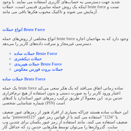
شدید جهت دسترسی به حساب‌های کاربری استفاده می نمایند. با وجود
اینکه یک روش حمله سایبری قدیمی است، حملات brute force تست و
آزمایش می شوند و تاکتیک محبوب هکرها باقی می مانند.
انواع حملات Brute Force
انواع مختلفی از روش‌های حمله brute force وجود دارد که به مهاجمان اجازه
دسترسی غیرمجاز و سرقت داده‌های کاربر را می‌دهد.
حملات ساده Brute Force
حملات دیکشنری
حملات هیبریدی Brute Force
حملات بروت فورس معکوس
حملات ساده Brute Force
یک حمله brute force ساده زمانی اتفاق می‌افتد که یک هکر سعی می‌کند
اعتبار ورود کاربر را به صورت دستی و بدون استفاده از هیچ نرم‌افزاری
حدس بزند. این معمولاً از طریق ترکیب رمزهای عبور استاندارد یا کدهای
شماره شناسایی شخصی (PIN) است.
این حملات ساده هستند چراکه بسیاری از افراد هنوز از رمزهای عبور ضعیف
مانند “password123” یا “1234” استفاده می کنند یا از قوانین رمز عبور
ضعیف استفاده می کنند، مانند استفاده از رمز عبور یکسان برای چندین وب
سایت. گذرواژه‌ها را می‌توان توسط هکرهایی حدس زد که حداقل کار