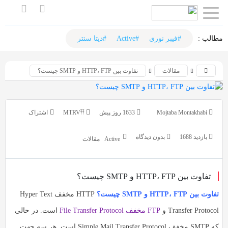
اشتراک
اشتراک
گذاری
گذاری
مطالب :‌
#فیبر نوری
#Active
#دیتا سنتر
با
با
مقالات
تفاوت بین HTTP، FTP و SMTP چیست؟
استفاده
استفاده
از
از
روش‌های
روش‌های
Mojtaba Montakhabi
1633 روز پیش
MTRV𐏒𐏒
زیر
زیر
می‌توانید
می‌توانید
بازدید 1688
بدون دیدگاه
Active
مقالات
این
این
صفحه
صفحه
را
تفاوت بین HTTP، FTP و SMTP چیست؟
را
با
با
تفاوت بین HTTP، FTP و SMTP چیست؟
HTTP مخفف Hyper Text
دوستان
دوستان
Transfer Protocol و
FTP مخفف File Transfer Protocol
است. در حالی
خود
خود
که SMTP مخفف Simple Mail Transfer Protocol است. هر سه جهت