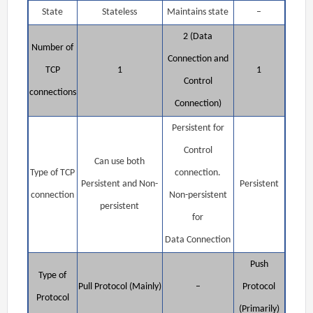
State
Stateless
Maintains state
–
2 (Data
Number of
Connection and
TCP
1
1
Control
connections
Connection)
Persistent for
Control
Can use both
Type of TCP
connection.
Persistent and Non-
Persistent
connection
Non-persistent
persistent
for
Data Connection
Push
Type of
Pull Protocol (Mainly)
–
Protocol
Protocol
(Primarily)