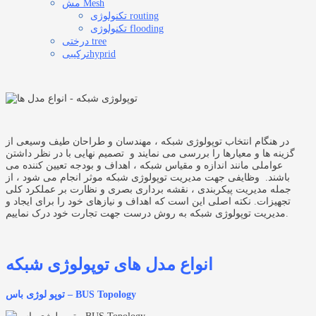
مش Mesh
تکنولوژی routing
تکنولوژی flooding
درختی tree
ترکیبیhyprid
در هنگام انتخاب توپولوژی شبکه ، مهندسان و طراحان طیف وسیعی از
گزینه ها و معیارها را بررسی می نمایند و تصمیم نهایی با در نظر داشتن
عواملی مانند اندازه و مقیاس شبکه ، اهداف و بودجه تعیین کننده می
باشند. وظایفی جهت مدیریت توپولوژی شبکه موثر انجام می شود ، از
جمله مدیریت پیکربندی ، نقشه برداری بصری و نظارت بر عملکرد کلی
تجهیزات. نکته اصلی این است که اهداف و نیازهای خود را برای ایجاد و
مدیریت توپولوژی شبکه به روش درست جهت تجارت خود درک نماییم.
انواع مدل های توپولوژی شبکه
توپو لوژی باس – BUS Topology