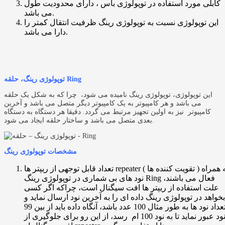
کابلی مورد استفاده در توپولوژی باس ، دارای محدودیت طول
می باشد.
این توپولوژی نسبت به توپولوژی رینگ ظرفیت انتقال کمتر را
دارا می باشد.
توپولوژی رینگ، حلقه Ring
این توپولوژی، توپولوژی رینگ نامیده می ‌شود، چرا که به شکل یک حلقه
می باشد و هر کامپیوتر به یک کامپیوتر دیگر متصل می باشد و آخرین
کامپیوتر نیز به اولین تجهیز مرتبط می گردد. دقیقا هر دستگاه به دستگاه
بعدی متصل می باشد و ساختار حلقه ایجاد می شود.
مشخصات توپولوژی رینگ
تعداد قابل توجهی از ریپتر ها repeater ( تقویت کننده ها ) به همراه
نود های بی شماری در توپولوژی رینگ Ring فعال می باشند،
علت استفاده از ریپتر ها افت سیگنال است، چراکه اگر کسی
بخواهد در توپولوژی رینگ داده ای را به آخرین نود ارسال نماید و
تعداد نود ها به طور مثال 100 عدد باشد، آنگاه داده باید از بین 99
نود عبور نماید تا به نود 100 ام رسد، از این رو برای جلوگیری از