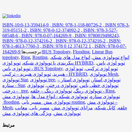
ISBN-10:0-13-359414-9 , ISBN: 978-1-118-80726-2 , ISBN 978-3-
319-05151-2 , ISBN: 978-0-12-374092-2 , ISBN: 978-3-527-
68548-6 , ISBN: 978-0-07-164269-9 , ISBN: 9780819498243,
ISBN: 978-0-12-374216-2 , ISBN: 978-0-12-374216-2 , ISBN:
978-1-4613-7760-3 , ISBN: 978 0 12 374172 1 , ISBN: 978-0-07-
Linear Bus
,
Flooding
,
BUS Topology
برچسب‌ها:
164269-9
انواع توپولوژی مش
,
انواع مدل های شبکه
,
,
Routing
,
Ring
,
topology
توپو لوژی باس
,
,
توپو لوژی HYBRID
پیکربندی یا توپولوژی شبکه
,
توپو لوژی ترکیبی
,
توپو لوژی
,
توپو لوژی باس - BUS Topology
,
توپولوژی Mesh
,
توپو لوژی هیبرید – ترکیبی - HYBRID
هیبرید
,
توپولوژی استار
,
توپولوژی استار –
,
توپولوژی tree
,
توپولوژی Star
توپولوژی خطی باس
,
توپولوژی درختی
,
توپولوژی
,
ستاره - Star
,
توپولوژی رینگ – حلقه - Ring
توپولوژی رینگ
,
,
درختی - tree
توپولوژی ستاره
,
توپولوژی شبکه - انواع مدل ها
,
توپولوژی مش
توپولوژی مش –
,
توپولوژی مش مسیر یابی routing
,
flooding
حلقه
,
کابل شبکه
,
مزایای توپولوژی مش
,
مسیر یابی
,
معایب
,
Mesh
توپولوژی مش
,
ویژگی های توپولوژی مش
مرتبط