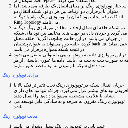
افت سیگنال از repeater ها استفاده می گردد.
ساختار توپولوژی رینگ بر مبنای انتقال یک طرفه می باشد، اما
میتوان با برقراری دو ارتباط بین هر دو نود شبکه انتقال دو
طرفه ایجاد نمود که آن را توپولوژی رینگ توام یا دوگانه Dual
Ring Topology می نامند.
در توپولوژی رینگ دوگانه Dual ، دو شبکه حلقه‌ ای شکل ایجاد
می گردد و جریان داده در جهت های مخالف بین نود های شبکه
در جریان می باشد. در این حالت چنانچه، اگر یک حلقه مختل
گردد، حلقه دوم می‌تواند به عنوان پشتیبان back up عمل نماید،
در نتیجه شبکه همواره برقرار می باشد
در این توپولوژی داده به روش ترتیبی یا متوالی منتقل می‌ شود
ه به صورت بیت به بیت می باشد. داده ها عبوری بایستی از هر
نود داخل شبکه تا رسیدن به نود مقصد عبور نمایند.
مزایای توپولوژی رینگ
جریان انتقال شبکه در توپولوژی رینگ تحت‌ تاثیر ترافیک بالا یا
فزودن نود های بیشتر قرار نمی‌گیرد، چراکه تنها نود های دارای
نشانه یا علامت مشخصه می‌توانند داده‌ها را انتقال دهند.
توپولوژی رینگ مقرون به صرفه و به سادگی قابل توسعه می
باشد
معایب توپولوژی رینگ
عیب ‌یابی در توپولوژی رینگ بسیار دشوار می باشد.