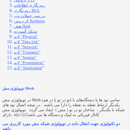
پروتکل VTP
رمزنگاری اطلاعات
رمزنگاری RSA
بررسی حملات وب
کربروس Kerberos
هش Hash
شبکه گسترده
لایه “Physical”
لایه “Data link”
لایه “Network”
لایه “Transport”
لایه “Session”
لایه “Presentation”
“
لایه “Application
توپولوژی مش Mesh
در توپولوژی مش Mesh (تو در تو یا در هم) تمامی نود ها یا دستگاه‌های با
یکدیگر ارتباط نقطه به نقطه را دارا می باشند . در نتیجه اتصال نود های
شبکه با یکدیگر ، ساختار تو در تو ( مش ) ایجاد می گردد. توپولوژی مش
دارای n(n-1)/2کانال فیزیکی به لینک و دستگاه ها می باشد.
دو تکنولوژی جهت انتقال داده در توپولوژی شبکه مش مورد کاربری می
باشد: