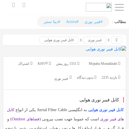
اشتراک
اشتراک
گذاری
گذاری
لب :‌
#فیبر نوری
#Active
#دیتا سنتر
با
با
فیبر نوری
کابل فیبر نوری هوایی
استفاده
استفاده
از
از
روش‌های
روش‌های
Mojtaba Montakhabi
1551 روز پیش
KHV𐏒𐏒
زیر
زیر
می‌توانید
می‌توانید
بازدید 2235
بدون دیدگاه
فیبر نوری
این
این
صفحه
صفحه
را
کابل فیبر نوری هوایی
را
با
با
ابل فیبر نوری هوایی
به انگلیسی Aerial Fiber Cable یکی از انواع
کابل
دوستان
دوستان
ای فیبر نوری
است که عموما جهت نصب بیرونی (
فضاهای Outdoor
) و
خود
خود
رار گیری بر فراز انواع دکل ها و نصب هوایی استفاده می شود. با توجه