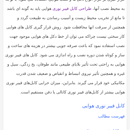
به
به
ه محیط نصب آنها،
طراحی کابل فیبر نوری
هوایی باید به گونه ای باشد
اشتراک
اشتراک
ا مانع از تخریب محیط زیست و آسیب رساندن به طبیعت گردد و
بگذارید.
بگذارید.
مچنین از سرقت انها محافظت شود. روش قرار گیری کابل های هوایی
ار سختی نیست چراکه می توان از خط دکل های هوایی موجود جهت
کپی
کپی
لینک
صب استفاده نمود که باعث صرفه جویی بیشتر در هزینه های ساخت و
لینک
از و کوتاه شدن دوره نصب و راه اندازی می شود. کابل های فیبر نوری
وایی به راحتی تحت تأثیر بلایای طبیعی مانند طوفان، یخ زدگی، سیل و
یره و همچنین تأثیر نیروی انبساط و انقباض و ضعیف شدن قدرت
کانیکی خود قرار می گیرند. بنابراین، میزان خرابی کابل‌های فیبر نوری
وایی بیشتر از کابل‌های فیبر نوری کانالی یا دفن مستقیم است.
ابل فیبر نوری هوایی
هرست مطالب