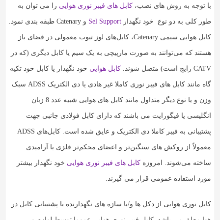
ا توجه به روش های نصب،
کابل های فیبر نوری هوایی
را می توان به
ور کلی به دو نوع خود نگهدار
Sel Support
و Catenary طبقه بندی نمود.
کابل هوایی سیمی Catenary، کابل‌های لوز تیوب معمولی در فضای باز
ستند که می‌توانند به صورت مارپیچی به یک سیم یا کابل دیگری (که در
رایج است) متصل شوند.
کابل هوایی
خود نگهدار یا کابل خود تکیه
گاه مانند کابل های فیبر نوری کاملا غیر هادی یا دی الکتریک ADSS سبک
وزن و یا نوع دیگر متداول مانند کابل های هوایی شبیه عدد 8 زبان
نگلیسی یا فیگورایت می باشند که دارای کابل فولادی جانبی جهت
پشتیبانی به فیبر کاملا دی الکتریک و عایق شده است. کابل‌های ADSS
عمولاً از روکش های سنگین‌تر و اعضای محکم‌تر فلزی یا آرامیدی
اخته می‌شوند. امروزه
کابل های فیبر نوری هوایی
خود نگهدار بیشتر
ورد استفاده عمومی قرار می گیرند.
بل نوری هوایی از دکل ها و/یا سازه های نگهدارنده یا پشتیبانی کابل در
وا معلق می باشد. کابل فیبر نوری هوایی عموما توسط لوازم و