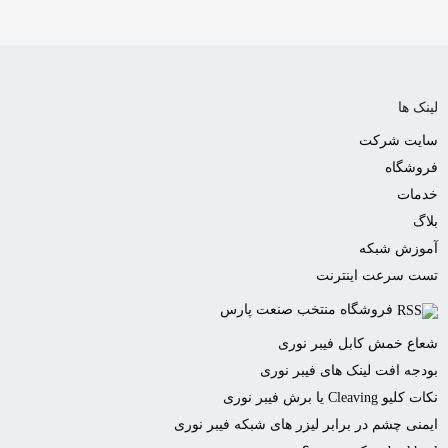
ک ها
یت شرکت
وشگاه
مات
گ
وزش شبکه
ت سرعت اینترنت
فروشگاه منتخب صنعت پارس
ع خمش کابل فیبر نوری
جه افت لینک های فیبر نوری
 Cleaving یا برش فیبر نوری
نی چشم در برابر لیزر های شبکه فیبر نوری