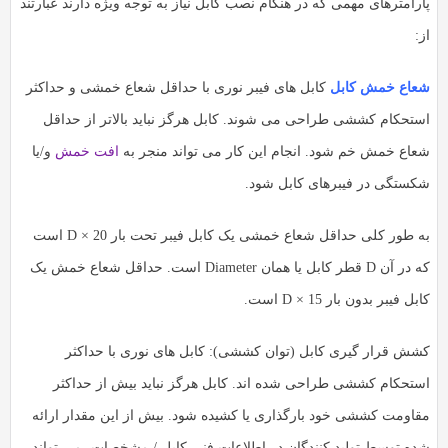
ارامترهای مهمی که در هنگام نصب کابل نیاز به توجه ویژه دارند عبارتند
:
عاع خمش کابل
کابل های فیبر نوری با حداقل شعاع خمشی و حداکثر
ستحکام کششی طراحی می شوند. کابل هرگز نباید بالاتر از حداقل
عاع خمش خم شود. انجام این کار می تواند منجر به
افت خمش
و/یا
کستگی در فیبرهای کابل شود.
به طور کلی حداقل شعاع خمشی یک کابل فیبر تحت بار 20 × D است
که در آن D قطر کابل یا همان Diameter است. حداقل شعاع خمش یک
بل فیبر بدون بار 15 × D است.
شش قرار گیری کابل (توان کششی): کابل های نوری با حداکثر
ستحکام کششی طراحی شده اند. کابل هرگز نباید بیش از حداکثر
قاومت کششی خود بارگذاری یا کشیده شود. بیش از این مقدار ارائه
ده توسط تولید کنندگان در اطلاعات فنی کابل / مشخصات، می تواند