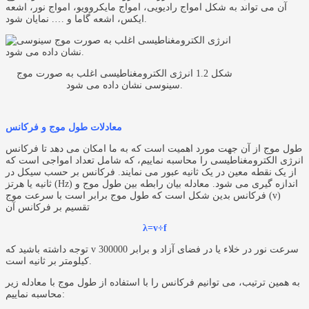
آن می تواند به شکل امواج رادیویی، امواج مایکروویو، امواج نور، اشعه
ایکس، اشعه گاما و …. نمایان شود.
شکل 1.2 انرژی الکترومغناطیسی اغلب به صورت موج
سینوسی نشان داده می شود.
معادلات طول موج و فرکانس
طول موج از آن جهت مورد اهمیت است که به ما امکان می دهد تا فرکانس
انرژی الکترومغناطیسی را محاسبه نماییم، که شامل تعداد امواجی است که
از یک نقطه معین در یک ثانیه عبور می نمایند. فرکانس بر حسب سیکل در
ثانیه یا هرتز (Hz) اندازه گیری می شود. معادله بیان رابطه بین طول موج و
فرکانس بدین شکل است که طول موج برابر است با سرعت موج (v)
تقسیم بر فرکانس آن
λ=v÷f
توجه داشته باشید که v سرعت نور در خلاء یا در فضای آزاد و برابر 300000
کیلومتر بر ثانیه است.
به همین ترتیب، می توانیم فرکانس را با استفاده از طول موج با معادله زیر
محاسبه نماییم: