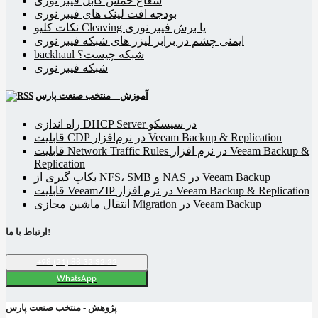
شعاع خمش کابل فیبر نوری
بودجه افت لینک های فیبر نوری
نکات کلیو Cleaving یا برش فیبر نوری
ایمنی چشم در برابر لیزر های شبکه فیبر نوری
backhaul شبکه چیست؟
شبکه فیبر نوری
آموزش – منتخب صنعت پارس
راه اندازی DHCP Server در سیسکو
قابلیت CDP در نرم‌افزار Veeam Backup & Replication
قابلیت Network Traffic Rules در نرم افزار Veeam Backup &
Replication
بکاپ گیری از NFS، SMB و NAS در Veeam Backup
قابلیت VeeamZIP در نرم افزار Veeam Backup & Replication
انتقال ماشین مجازی Migration در Veeam Backup
ارتباط با ما!
+98 (21) 88 32 32 22
WhatsApp
پژوهش - منتخب صنعت پارس