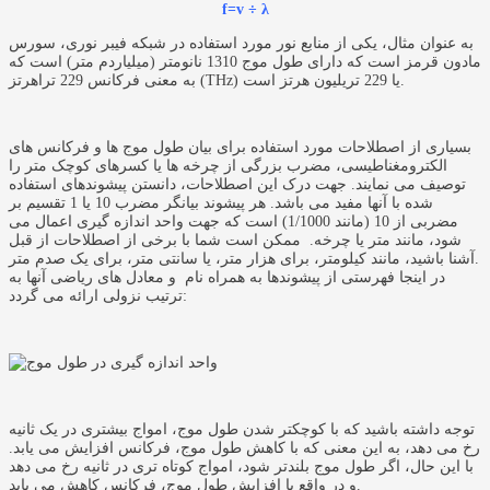
f=v ÷ λ
به عنوان مثال، یکی از منابع نور مورد استفاده در شبکه فیبر نوری، سورس
مادون قرمز است که دارای طول موج 1310 نانومتر (میلیاردم متر) است که
به معنی فرکانس 229 تراهرتز (THz) یا 229 تریلیون هرتز است.
بسیاری از اصطلاحات مورد استفاده برای بیان طول موج ها و فرکانس های
الکترومغناطیسی، مضرب بزرگی از چرخه ها یا کسرهای کوچک متر را
توصیف می نمایند. جهت درک این اصطلاحات، دانستن پیشوندهای استفاده
شده با آنها مفید می باشد. هر پیشوند بیانگر مضرب 10 یا 1 تقسیم بر
مضربی از 10 (مانند 1/1000) است که جهت واحد اندازه گیری اعمال می
شود، مانند متر یا چرخه. ممکن است شما با برخی از اصطلاحات از قبل
آشنا باشید، مانند کیلومتر، برای هزار متر، یا سانتی متر، برای یک صدم متر.
در اینجا فهرستی از پیشوندها به همراه نام و معادل های ریاضی آنها به
ترتیب نزولی ارائه می گردد:
توجه داشته باشید که با کوچکتر شدن طول موج، امواج بیشتری در یک ثانیه
رخ می دهد، به این معنی که با کاهش طول موج، فرکانس افزایش می یابد.
با این حال، اگر طول موج بلندتر شود، امواج کوتاه تری در ثانیه رخ می دهد
و در واقع با افزایش طول موج، فرکانس کاهش می یابد.