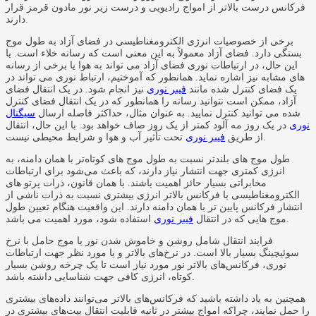
فرکانس درست بالاتر از امواج رادیویی و درست زیر نور مادون قرمز قرار
دارند.
برخی از خصوصیات انرژی الکترومغناطیسی در فضای آزاد به طول موج
بستگی دارد. فضای آزاد معمولاً به این معنی است که رسانه خلاء است. با
این حال، در ارتباطات نوری فضای آزاد می تواند به هوا یا برخی از رسانه
های مشابه نیز اشاره نماید. همانطور که آموختیم، ارتباط نوری می تواند در
یک فضای کنترل شده مانند
فیبر نوری
نیز انجام شود. در یک انتقال فضای
آزاد، ممکن است نتوانید رسانه را همانطور که در یک انتقال فضای کنترل
شده می توانید کنترل نمایید. به عنوان مثال، حداکثر فاصله ارسال
سیگنال
نوری
در یک روز مه آلود کمتر از یک روز صاف خواهد بود. با این حال، انتقال
تحت تأثیر آب و هوا و شرایط محیطی نیست.
از طریق
فیبر نوری
طول موج‌ های بلندتر نسبت به طول موج‌ های کوتاه‌تر با همان دامنه، به
انرژی کمتری جهت انتشار نیاز دارند، که باعث می‌شود برای ارتباطات
مخابراتی بسیار حائز اهمیت باشند. با همان قانون، ذرات پرتو های
الکترومغناطیسی با فرکانس بالاتر انرژی بیشتری نسبت به ذرات ناشی از
انتشار فرکانس پایین تر با همان دامنه دارند. این واقعیت هنگام تعیین طول
استفاده شود، مورد اهمیت می باشد.
موج هایی که در انتقال
فیبر نوری
فرایند انتقال شامل روشن و خاموش شدن نور یا موج حامل با نرخ
سوئیچینگ بسیار بالا است. در نرخ‌های بالاتر و یا مورد نظر جهت ارتباطات
نوری، فرکانس‌های بالاتر نور مورد نیاز است تا یک چرخه روشن بسیار
کوتاه، انرژی کافی جهت شناسایی داشته باشد.
همچنین به یاد داشته باشید که فرکانس‌های بالاتر می‌توانند داده‌های بیشتری
را حمل نمایند، چراکه امواج بیشتر در ثانیه قابلیت انتقال بیت‌های بیشتری در