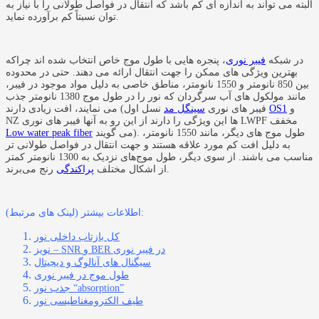
البته می تواند به اندازه ای کم باشد که انتقال در فواصل طولانی را با نیاز به
توان نسبتاً کم برآورده نماید.
در شبکه
فیبر نوری
،‌ پنجره هایی با طول موج خاص انتخاب شده اند چراکه
بهترین ویژگی های ممکن را جهت انتقال ارائه می دهند. حتی در محدوده
بین 850 نانومتر و 1550 نانومتر، مناطق خاصی به دلیل مواد موجود در فیبر،
مانند مولکول های آب سرگردان که نور را در طول موج 1380 نانومتر جذب
و
OS1
نسل اول
می نمایند، افت زیادی دارند (فیبر های نوری
سینگل مد
NZ ها این ویژگی را دارند از این رو به آنها فیبر های نوری LWPF مخفف
می گویند). طول موج های دیگر، مانند 1550 نانومتر،
Low water peak fiber
به دلیل افت کم مورد علاقه هستند و جهت انتقال در فواصل طولانی تر
مناسب می باشند. از سوی دیگر، طول موج‌های نزدیک به 1300 نانومتر کمتر
رنج می‌برند.
از اشکال مختلف
پراکندگی
اطلاعات بیشتر (لینک های مرتبط):
کل بازتاب داخلی نور
نویز – SNR و BER در فیبر نوری
سیگنال های آنالوگ و دیجیتال
طول موج در فیبر نوری
جذب نور “absorption”
طیف الکترومغناطیسی نور