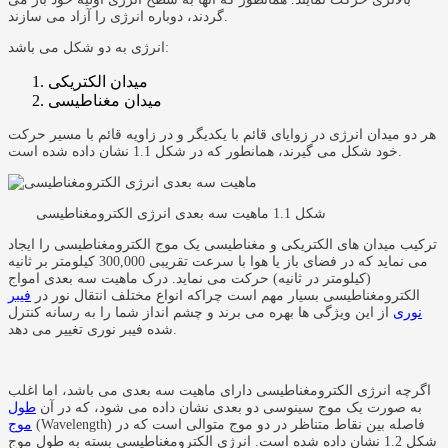
گردند، دوباره انرژی را آزاد می سازند.
انرژی به دو شکل می باشد:
میدان الکتریکی
میدان مغناطیسی
هر دو میدان انرژی در زوایای قائم با یکدیگر و در زاویه قائم با مسیر حرکت
خود شکل می گیرند، همانطور که در شکل 1.1 نشان داده شده است.
شکل 1.1 ماهیت سه بعدی انرژی الکترومغناطیسی
ترکیب میدان های الکتریکی و مغناطیسی یک موج الکترومغناطیسی را ایجاد
می نماید که در فضای باز یا هوا با سرعت تقریبی 300,000 کیلومتر بر ثانیه
(کیلومتر در ثانیه) حرکت می نماید. درک ماهیت سه بعدی امواج
الکترومغناطیسی بسیار مهم است چراکه انواع مختلف انتقال نور در
فیبر
نوری
از این ویژگی ها بهره می برند و چشم انداز شما را به رسانه کنترل
شده فیبر نوری تغییر می دهد.
اگرچه انرژی الکترومغناطیسی دارای ماهیت سه بعدی می باشد، اما اغلب
به صورت یک موج سینوسی دو بعدی نشان داده می شود، که در آن
طول
(Wavelength) فاصله بین نقاط متناظر در دو موج متوالی است که در
موج
شکل 1.2 نشان داده شده است. انرژی الکترومغناطیسی بسته به طول موج