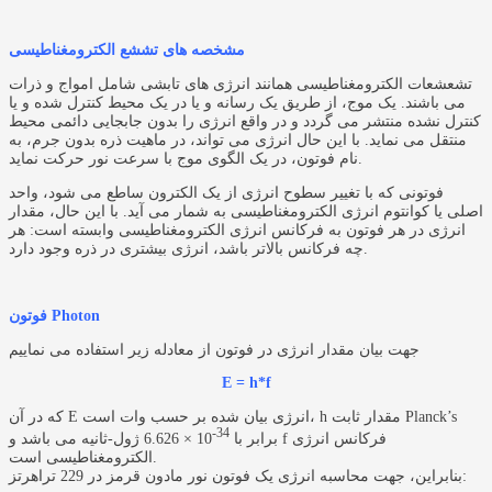
مشخصه های تششع الکترومغناطیسی
تشعشعات الکترومغناطیسی همانند انرژی های تابشی شامل امواج و ذرات
می باشند. یک موج، از طریق یک رسانه و یا در یک محیط کنترل شده و یا
کنترل نشده منتشر می گردد و در واقع انرژی را بدون جابجایی دائمی محیط
منتقل می نماید. با این حال انرژی می تواند، در ماهیت ذره بدون جرم، به
نام فوتون، در یک الگوی موج با سرعت نور حرکت نماید.
فوتونی که با تغییر سطوح انرژی از یک الکترون ساطع می شود، واحد
اصلی یا کوانتوم انرژی الکترومغناطیسی به شمار می آید. با این حال، مقدار
انرژی در هر فوتون به فرکانس انرژی الکترومغناطیسی وابسته است: هر
چه فرکانس بالاتر باشد، انرژی بیشتری در ذره وجود دارد.
فوتون Photon
جهت بیان مقدار انرژی در فوتون از معادله زیر استفاده می نماییم
E = h*f
که در آن E انرژی بیان شده بر حسب وات است، h مقدار ثابت Planck’s
-34
برابر با
6.626 × 10
ژول-ثانیه می باشد و f فرکانس انرژی
الکترومغناطیسی است.
بنابراین، جهت محاسبه انرژی یک فوتون نور مادون قرمز در 229 تراهرتز: