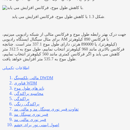
شکل 1.3 با کاهش طول موج، فرکانس افزایش می یابد.
جهت درک بهتر رابطه طول موج و فرکانس مثالی از شبکه رادیویی میزنیم،
برای مثال سیگنال ایستگاه رادیویی AM با فرکانس 890 کیلوهرتز
(کیلوهرتز)، یا 890000 هرتز، دارای طول موج 337.1 متر است. چنانچه
فرکانس بالاتری مانند 960 کیلوهرتز انتخاب نماییم، طول موج به 312.5 متر
کاهش می یابد و اگر فرکانس کمتری مانند 560 کیلوهرتز انتخاب نماییم،
طول موج به 535.7 متر افزایش خواهد یافت.
اطلاعات تکمیلی
مالتی پلکسینگ DWDM
فناوری WDM
باند های طول موج
محاسبه پراکندگی
پراکندگی
پراکندگی رنگی
تفاوت فیبر نوری سینگل مد و مالتی مد
فیبر
نوری سینگل مد
فیبر نوری مالتی مد
اصول ایمنی نور برای چشم