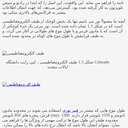
ثانیه را فراهم می نماید. این واقعیت، این اصل را که ابتدا در رادیو و سپس
تلویزیون به کار گرفته شده بود، گسترش می‌دهد، که جهت انتقال اطلاعات
بیشتر به فرکانس‌های بالاتری متکی بود.
آنچه ما معمولاً نور می نامیم تنها یک بخش کوچک از طیف الکترومغناطیسی
است که در شکل 1.3 نشان داده شده است. نور مرئی یک جزء کوچکتر از
آن است که با مادون قرمز و با طول موج های طولانی تر آغاز می گردد، و
به طیف فرابنفش با طول موج های کوتاه تر محدود شده است.
شکل 1.3 طیف الکترومغناطیسی ، کپی رایت دانشگاه Colorado
ایالات متحده
طول موج هایی که بیشتر در
فیبر نوری
استفاده می شوند در محدوده مادون
قرمز، پنجره های 850 نانومتر (nm)، 1300 نانومتر و 1550 نانومتر قرار دارند.
محدوده طیف این طول موج ها ترکیب مهمی از ویژگی ها را فراهم می
سازد: میتواند آنچنان بالا باشد که انتقال نرخ داده های بالا را ممکن سازد،