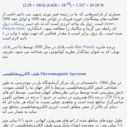
-34
(2.29 × 1014) (6.626 × 10
) = 1.517 × 10-19 W
بسیاری از پارامترهایی که ما در زمینه فیبر نوری بدیهی می دانیم ناشی از
فعالیت های پیشگامان حوزه فیزیک در اواخر دهه 1800 و اوایل دهه 1900
است. ژول یک واحد انرژی است که به نام
جیمز پرسکات ژول James
، که رابطه بین گرما و مکانیک را مطالعه نمود، نامگذاری
Prescott Joule
شده است. یک ژول برابر است با مقدار فعالیتی که جهت تولید 1 وات در 1
ثانیه لازم است.
، برنده جایزه
ماکس پلانک Max Planck
ثابت پلانک در سال 1899 توسط
نوبل، که به عنوان بنیانگذار نظریه کوانتومی نیز شناخته می شود، تعریف
شد.
طیف الکترومغناطیسی Electromagnetic Spectrum
در سال 1964، دانشمندان در یک مرکز آزمایشگاه بل در نیوجرسی به طور
تصادفی تابش الکترومغناطیسی مرتبط با آغاز جهان ما را کشف نمودند.
تابش پیش‌بینی‌ شده توسط برخی نظریه‌های کیهان‌ شناسی، توسط اتم‌ های
هیدروژن در دمایی در حدود 3 درجه در مقیاس کلوین (K) و یا
-270.15
درجه
سانتی‌گراد ساطع شده است و شاهدی عملی نسبت به اینکه هر ماده ای که
دمای آن بالاتر از صفر مطلق است، انرژی الکترومغناطیسی ساطع می
نماید به شمار می آید.
طول موج های ساطع شده از اتم های هیدروژن کیهانی، حدود 0.5 میلی متر
تا 5 میلی متر، در محدوده امواج مایکروویو طیف الکترومغناطیسی، از نظر