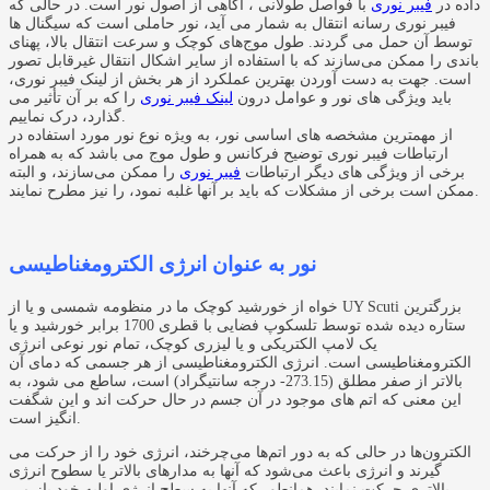
داده در
فیبر نوری
با فواصل طولانی ، آگاهی از اصول نور است. در حالی که
فیبر نوری رسانه انتقال به شمار می آید، نور حاملی است که سیگنال ها
توسط آن حمل می گردند. طول موج‌های کوچک و سرعت انتقال بالا، پهنای
باندی را ممکن می‌سازند که با استفاده از سایر اشکال انتقال غیرقابل تصور
است. جهت به دست آوردن بهترین عملکرد از هر بخش از لینک فیبر نوری،
باید ویژگی های نور و عوامل درون
لینک فیبر نوری
را که بر آن تأثیر می
گذارد، درک نماییم.
از مهمترین مشخصه های اساسی نور، به ویژه نوع نور مورد استفاده در
ارتباطات فیبر نوری توضیح فرکانس و طول موج می باشد که به همراه
برخی از ویژگی های دیگر ارتباطات
فیبر نوری
را ممکن می‌سازند، و البته
ممکن است برخی از مشکلات که باید بر آنها غلبه نمود، را نیز مطرح نمایند.
نور به عنوان انرژی الکترومغناطیسی
خواه از خورشید کوچک ما در منظومه شمسی و یا از UY Scuti بزرگترین
ستاره دیده شده توسط تلسکوپ فضایی با قطری 1700 برابر خورشید و یا
یک لامپ الکتریکی و یا لیزری کوچک، تمام نور نوعی انرژی
الکترومغناطیسی است. انرژی الکترومغناطیسی از هر جسمی که دمای آن
بالاتر از صفر مطلق (273.15- درجه سانتیگراد) است، ساطع می شود، به
این معنی که اتم های موجود در آن جسم در حال حرکت اند و این شگفت
انگیز است.
الکترون‌ها در حالی که به دور اتم‌ها می‌چرخند، انرژی خود را از حرکت می
گیرند و انرژی باعث می‌شود که آنها به مدارهای بالاتر یا سطوح انرژی
بالاتری حرکت نمایند. همانطور که آنها به سطح انرژی اولیه خود باز می