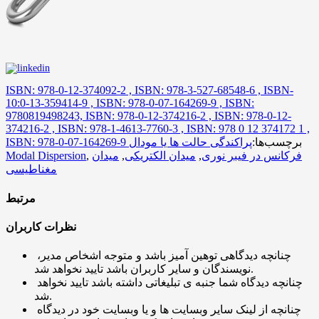
ISBN: 978-0-12-374092-2 , ISBN: 978-3-527-68548-6 , ISBN-
10:0-13-359414-9 , ISBN: 978-0-07-164269-9 , ISBN:
9780819498243, ISBN: 978-0-12-374216-2 , ISBN: 978-0-12-
374216-2 , ISBN: 978-1-4613-7760-3 , ISBN: 978 0 12 374172 1 ,
برچسب‌ها:
پراکندگی حالت ها یا مودال
ISBN: 978-0-07-164269-9
فرکانس در فیبر نوری
,
میدان الکتریکی
,
میدان
,
Modal Dispersion
مغناطیسی
مرتبط
نظرات کاربران
چنانچه دیدگاهی توهین آمیز باشد و متوجه اشخاص مدیر،
نویسندگان و سایر کاربران باشد تایید نخواهد شد.
چنانچه دیدگاه شما جنبه ی تبلیغاتی داشته باشد تایید نخواهد
شد.
چنانچه از لینک سایر وبسایت ها و یا وبسایت خود در دیدگاه