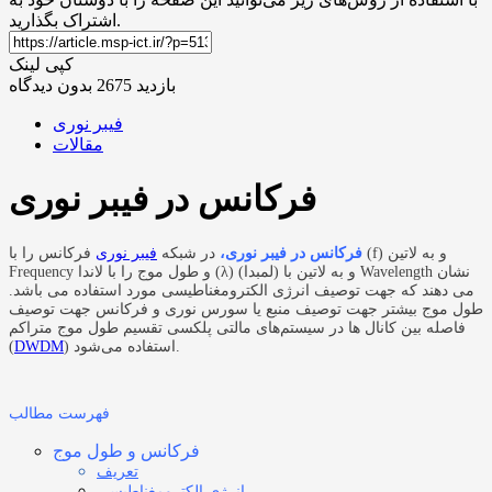
اشتراک بگذارید.
کپی لینک
بازدید 2675
بدون دیدگاه
فیبر نوری
مقالات
فرکانس در فیبر نوری
فرکانس در فیبر نوری،
در شبکه
فیبر نوری
فرکانس را با (f) و به لاتین
Frequency و طول موج را با لاندا (λ) (لمبدا) و به لاتین با Wavelength نشان
می دهند که جهت توصیف انرژی الکترومغناطیسی مورد استفاده می باشد.
طول موج بیشتر جهت توصیف منبع یا سورس نوری و فرکانس جهت توصیف
فاصله بین کانال ها در سیستم‌های مالتی پلکسی تقسیم طول موج متراکم
) استفاده می‌شود.
DWDM
(
فهرست مطالب
فرکانس و طول موج
تعریف
انرژی الکترومغناطیسی