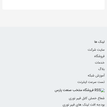
ک ها
یت شرکت
شگاه
مات
گ
وزش شبکه
ت سرعت اینترنت
فروشگاه منتخب صنعت پارس
ع خمش کابل فیبر نوری
جه افت لینک های فیبر نوری