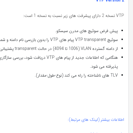
VTP Version 2
VTP نسخه 2 دارای پیشرفت های زیر نسبت به نسخه 1 است:
پیش فرض سوئیچ های مدرن سیسکو.
سوئیچ VTP transparent پیام های VTP را بدون بازرسی نام دامنه و شماره نسخه ارسال می نماید.
از دامنه گسترده VLAN (1006 تا 4094) در حالت transparent پشتیبانی می نماید.
پذیرفته می شود.
TLV های ناشناخته را رله می کند (نوع-طول-مقدار).
اطلاعات بیشتر (لینک های مرتبط):