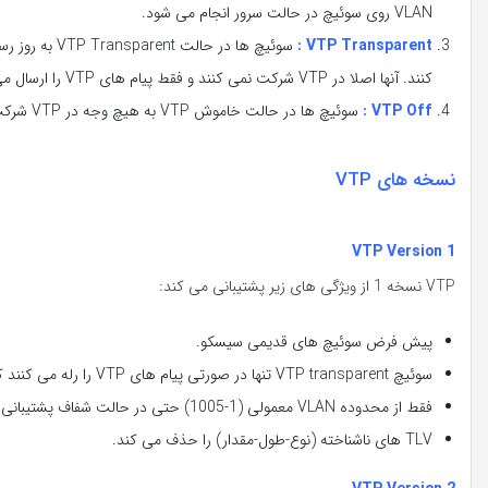
VLAN روی سوئیچ در حالت سرور انجام می شود.
VTP Transparent :
کنند. آنها اصلا در VTP شرکت نمی کنند و فقط پیام های VTP را ارسال می نمایند.
VTP Off :
سوئیچ ها در حالت خاموش VTP به هیچ وجه در VTP شرکت نمی کنند و پیام های VTP را ارسال نمی کنند.
نسخه های VTP
VTP Version 1
VTP نسخه 1 از ویژگی های زیر پشتیبانی می کند:
پیش فرض سوئیچ های قدیمی سیسکو.
سوئیچ VTP transparent تنها در صورتی پیام های VTP را رله می کنند که دامنه و نسخه موجود در پیام برابر با خودش باشد.
فقط از محدوده VLAN معمولی (1-1005) حتی در حالت شفاف پشتیبانی می کند.
TLV های ناشناخته (نوع-طول-مقدار) را حذف می کند.