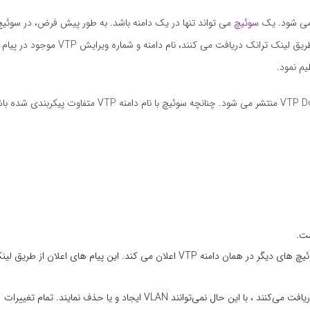
سوئیچ
می تواند تنها در یک دامنه باشد. به طور پیش فرض، در سوئی
دامنه VTP اختصاص داده نشده است. هنگامی که آنها یک اعلان VTP را از طریق لینک 
تمام تغییرات ایجاد شده در سرور VTP فقط به سوئیچ های موجود در VTP Domain منتشر می شود. چنانچه سو
در حالت سرور، سوئیچ تمامی تغییرات در پایگاه داده VLAN را به همه سوئیچ های دیگر در همان دامنه VTP اعلان می کند. این پیام های اعلان از طریق
سرویس گیرندگان VTP به‌روزرسانی‌های VTP را ارسال و دریافت می‌کنند ، با این حال نمی‌توانند VLAN ایجاد و یا حذف نمایند. تمام تغییرات