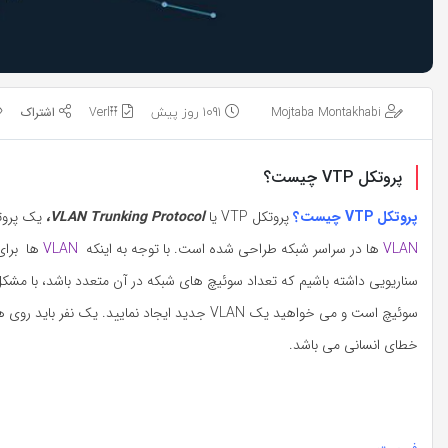
Mojtaba Montakhabi
1091 روز پیش
Verl𐏒𐏒
پروتکل VTP چیست؟
پروتکل VTP چیست؟
پروتکل VTP یا
VLAN Trunking Protocol،‌
یک پروتکل پیام رسانی لایه
VLAN
ها در سراسر شبکه طراحی شده است. با توجه به اینکه
VLAN
سوئیچ است و می خواهید یک VLAN جدید ایجاد نما
خطای انسانی می باشد.