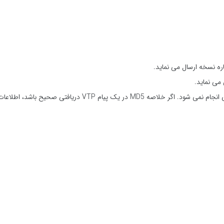
هنگامی که اطلاعات جدید از پیام های VTP دریافت شود، بررسی سازگاری انجام نمی شود. اگر خلاصه MD5 در یک پیام VTP دریافتی صحیح باشد، اطلا