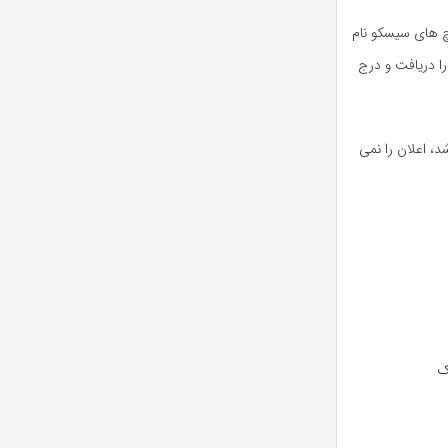
چ های سیسکو نام
ترانک دریافت می کنند، نام دامنه و شماره ویرایش VTP موجود در پیام را دریافت و درج
ئیچ با نام دامنه VTP متفاوت پیکربندی شده باشد، اعلان را نمی
 لینک