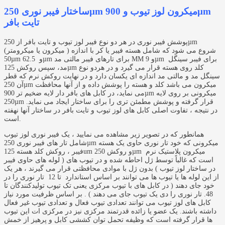
ساختار فیبر نوری 250µm میکرون لوز تیوب و 900µm
تایت بافر
پوشش فیبر نوری در هر دو نوع فیبر لوز تیوب و تایت بافر از 250µm
(میکرون یا میکرومتر ) شروع می شود که شامل هسته فیبر یا کر با اندازه
50µm و 62.5µm برای تارهای فیبر مالتی مد MM و 9µm برای فیبر سینگل
مد، سپس روکش 125µm کلد روی هسته قرار می گیرد و در هردو نوع
سینگل مد و مالتی مد اندازه ای یکسان دارد و در نهایت روکش نرم که قطر
آن 250µm میکرون می باشد کلد و هسته را پوشش داده و از آنها محافظت
می نماید، در کابل های بافر دار لایه ضخیم تر 900µm میکرونی بر روی لایه
250µm قرار گرفته و پوشش مطمئن تری را برای ساختار ایجاد می نماید.
در نتیجه ، تفاوت اصلی کابل های لوز تیوب و تایت بافر در ساختار آنها نهفته
است.
همانطور که در تصویر زیر مشاهده می نمایید ، یک فیبر نوری لوز تیوب
شامل تار های فیبر نوری 250µm میکرونی که خود تار نوری حاوی یک هسته
فیبر ، روکش کلد هسته 125um و روکش 250µm میکرون پلاستیک نرم
است که غالباً توسط ژل احاطه شده و در تیوب های ( لوله های حاوی فیبر
در ساختار لوز تیوب ) بدون ژل با موادی محافظتی قرار می گیرند ، هر یک
از این لوله ها یا تیوب ها می توانند بر اساس استاندارد تا 12 تار نوری را در
خود جای دهند ( در کابل های با تیوب مرکزی یعنی تک تیوب تولیدکنندگان تا
48. تار نوری را دی یک تیوب جای می دهند ) . بر اساس ظرفیت مورد نیاز
کابل های لوز تیوب می توانند تعدادی تیوب فعال و تعدادی تیوب غیر فعال
داشته باشند. یک عضو یا زائده قدرتمند مرکزی نیز در مرکزی ات این تیوب
ها قرار گرفته است که وظیفه تحمل توان کششی کابل و پرهیز از خمش