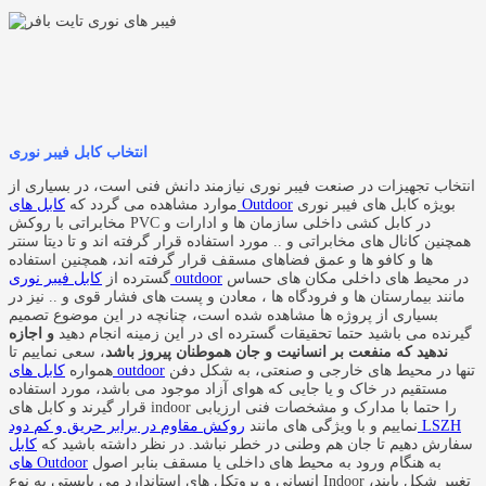
انتخاب کابل فیبر نوری
انتخاب تجهیزات در صنعت فیبر نوری نیازمند دانش فنی است، در بسیاری از
بویژه کابل های فیبر نوری
کابل های Outdoor
موارد مشاهده می گردد که
مخابراتی با روکش PVC در کابل کشی داخلی سازمان ها و ادارات و
همچنین کانال های مخابراتی و .. مورد استفاده قرار گرفته اند و تا دیتا سنتر
ها و کافو ها و عمق فضاهای مسقف قرار گرفته اند، همچنین استفاده
در محیط های داخلی مکان های حساس
کابل فیبر نوری outdoor
گسترده از
مانند بیمارستان ها و فرودگاه ها ، معادن و پست های فشار قوی و .. نیز در
بسیاری از پروژه ها مشاهده شده است، چنانچه در این موضوع تصمیم
گیرنده می باشید حتما تحقیقات گسترده ای در این زمینه انجام دهید
و اجازه
ندهید که منفعت بر انسانیت و جان هموطنان پیروز باشد
، سعی نماییم تا
تنها در محیط های خارجی و صنعتی، به شکل دفن
کابل های outdoor
همواره
مستقیم در خاک و یا جایی که هوای آزاد موجود می باشد، مورد استفاده
قرار گیرند و کابل های indoor را حتما با مدارک و مشخصات فنی ارزیابی
روکش مقاوم در برابر حریق و کم دود LSZH
نماییم و با ویژگی های مانند
سفارش دهیم تا جان هم وطنی در خطر نباشد. در نظر داشته باشید که
کابل
به هنگام ورود به محیط های داخلی یا مسقف بنابر اصول
های Outdoor
انسانی و پروتکل های استاندارد می بایستی به نوع Indoor تغییر شکل یابند،