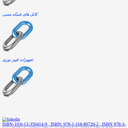
کابل های شبکه مسی
تجهیزات فیبر نوری
ISBN-10:0-13-359414-9 , ISBN: 978-1-118-80726-2 , ISBN 978-3-