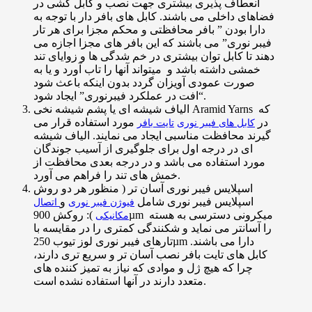
انعطاف پذیری بیشتری جهت نصب و کابل کشی در
فضاهای داخلی می باشند. کابل های بافر دار با توجه به
دارا بودن ” بافر محافظتی و محکم مجزا برای هر تار
فیبر نوری” می باشند که این بافر های مجزا اجازه می
دهند تا کابل توان بیشتری در خم شدگی ها و زوایای تند
خمشی داشته باشد و میتواند آنها را تاب آورد و یا به
صورت عمودی آویزان گردد بدون اینکه باعث شود
“افت در عملکرد فیبرنوری” ایجاد شود.
الیاف شیشه ای یا پشم شیشه نخی Aramid Yarns که
در
مورد استفاده قرار می
کابل های فیبر نوری
تایت بافر
گیرند محافظت مناسبی ایجاد می نمایند. الیاف شیشه
ای در درجه اول برای جلوگیری از آسیب جوندگان
مورد استفاده می باشد و در درجه بعدی محافظت از
خمش های تند را فراهم می آورد.
اسپلایس فیبر نوری آسان تر ( منظور هر دو روش
اسپلایس فیبر نوری شامل
و
فیوژن فیبر نوری
اتصال
): روکش 900µm میکرونی دسترسی به هسته
مکانیکی
را آسانتر می نماید و شکنندگی کمتری را در مقایسه با
تارهای فیبر نوری لوز تیوب 250µm دارا می باشند.
کابل های تایت بافر نصب آسان تر و سریع تری دارند،
چرا که هیچ ژل و موادی که نیاز به تمیز کننده های
متعدد دارند در آنها استفاده نشده است.