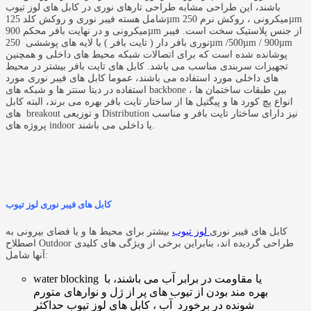
باشند، این طراحی مشابه طراحی تارهای نوری در کابل های لوز تیوب
شامل هسته فیبر نوری و روکش کلد 125µm میکرونی ، روکش نرم 250µm
میکرونی و در نهایت بافر محکم 900µm از جنس پلاستیک سخت است. فیبر
نوری بافر دار ( تایت بافر ) با لایه های پوششی 250µm /500µm / 900µm
پوشانده شده است که برای اتصالات شبکه محیط های داخلی و همچنین
تجهیزات سربندی مناسب می باشد. کابل های تایت بافر بیشتر در محیط
های داخلی مورد استفاده می باشند، عموما کابل های فیبر نوری مورد
استفاده در دیتا سنتر ها و شبکه های backbone بین طبقات ساختمان ها ،
انواع پچ کورد ها و پیگتیل ها از ساختار تایت بافر بهره می برند، البته کابل
های breakout و توزیعی Distribution نیز دارای ساختار تایت بافر و مناسب
پروژه های indoor یا داخلی می باشند.
کابل های فیبر نوری لوز تیوب
کابل های فیبر نوری
لوز تیوب
بیشتر برای محیط ها و یا فضای بیرونی به
اصطلاح Outdoor طراحی گردیده اند، بنابراین برخی از ویژگی های کلیدی
آنها شامل:
water blocking یا مقاومت در برابر آب می باشند، با
بهره مند بودن از تیوب های پر از ژل و نوارهای متورم
شونده در برخورد آب ، کابل های لوز تیوب حداکثر