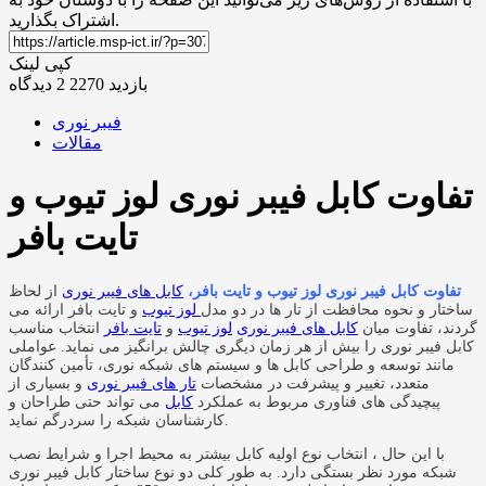
اشتراک بگذارید.
کپی لینک
بازدید 2270
2 دیدگاه
فیبر نوری
مقالات
تفاوت کابل فیبر نوری لوز تیوب و
تایت بافر
تفاوت کابل فیبر نوری لوز تیوب و تایت بافر،
کابل های فیبر نوری
از لحاظ
ساختار و نحوه محافظت از تار ها در دو مدل
لوز تیوب
و تایت بافر ارائه می
گردند، تفاوت میان
کابل های فیبر نوری
لوز تیوب
و
تایت بافر
انتخاب مناسب
کابل فیبر نوری را بیش از هر زمان دیگری چالش برانگیز می نماید. عواملی
مانند توسعه و طراحی کابل ها و سیستم های شبکه نوری، تأمین کنندگان
متعدد، تغییر و پیشرفت در مشخصات
تار های فیبر نوری
و بسیاری از
پیچیدگی های فناوری مربوط به عملکرد
کابل
می تواند حتی طراحان و
کارشناسان شبکه را سردرگم نماید.
با این حال ، انتخاب نوع اولیه کابل بیشتر به محیط اجرا و شرایط نصب
شبکه مورد نظر بستگی دارد. به طور کلی دو نوع ساختار کابل فیبر نوری