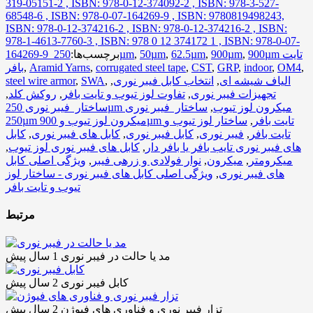
319-05151-2 , ISBN: 978-0-12-374092-2 , ISBN: 978-3-527-
68548-6 , ISBN: 978-0-07-164269-9 , ISBN: 9780819498243,
ISBN: 978-0-12-374216-2 , ISBN: 978-0-12-374216-2 , ISBN:
978-1-4613-7760-3 , ISBN: 978 0 12 374172 1 , ISBN: 978-0-07-
900µm تایت
,
900µm
,
62.5µm
,
50µm
,
250µm
برچسب‌ها:
164269-9
,
OM4
,
indoor
,
GRP
,
CST
,
corrugated steel tape
,
Aramid Yarns
,
بافر
الیاف شیشه ای
,
انتخاب کابل فیبر نوری
,
,
SWA
,
steel wire armor
تجهیزات فیبر نوری
,
تفاوت لوز تیوب و تایت بافر
,
روکش کلد
,
ساختار فیبر نوری 250µm میکرون لوز تیوب
,
ساختار فیبر نوری
250µm میکرون لوز تیوب و 900µm تایت بافر
,
ساختار لوز تیوب و
تایت بافر
,
فیبر نوری
,
کابل فیبر نوری
,
کابل های فیبر نوری
,
کابل
های فیبر نوری تایب بافر یا بافر دار
,
کابل های فیبر نوری لوز تیوب
,
میکرومتر
,
میکرون
,
نوار فولادی و زرهی فیبر
,
ویژگی اصلی کابل
های فیبر نوری
,
ویژگی اصلی کابل های فیبر نوری - ساختار لوز
تیوب و تایت بافر
مرتبط
مد یا حالت در فیبر نوری
1 سال پیش
کابل فیبر نوری
2 سال پیش
تزار فیبر نوری و فناوری های فیوژن
2 سال پیش