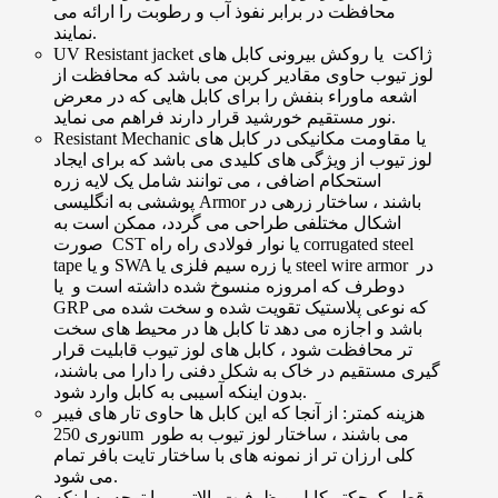
محافظت در برابر نفوذ آب و رطوبت را ارائه می
نمایند.
UV Resistant jacket ژاکت یا روکش بیرونی کابل های
لوز تیوب حاوی مقادیر کربن می باشد که محافظت از
اشعه ماوراء بنفش را برای کابل هایی که در معرض
نور مستقیم خورشید قرار دارند فراهم می نماید.
Resistant Mechanic یا مقاومت مکانیکی در کابل های
لوز تیوب از ویژگی های کلیدی می باشد که برای ایجاد
استحکام اضافی ، می توانند شامل یک لایه زره
پوششی به انگلیسی Armor باشند ، ساختار زرهی در
اشکال مختلفی طراحی می گردد، ممکن است به
صورت CST یا نوار فولادی راه راه corrugated steel
tape و یا SWA یا زره سیم فلزی یا steel wire armor در
دوطرف که امروزه منسوخ شده داشته است و یا
GRP که نوعی پلاستیک تقویت شده و سخت شده می
باشد و اجازه می دهد تا کابل ها در محیط های سخت
تر محافظت شود ، کابل های لوز تیوب قابلیت قرار
گیری مستقیم در خاک به شکل دفنی را دارا می باشند،
بدون اینکه آسیبی به کابل وارد شود.
هزینه کمتر: از آنجا که این کابل ها حاوی تار های فیبر
نوری 250um می باشند ، ساختار لوز تیوب به طور
کلی ارزان تر از نمونه های با ساختار تایت بافر تمام
می شود.
قطر کوچکتر کابل و ظرفیت بالاتر— با توجه به اینکه